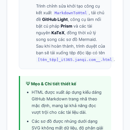
Trình chỉnh sửa khởi tạo công cụ
kết xuất
, tải chủ
MarkdownToHtml
đề
GitHub Light
, công cụ làm nổi
bật cú pháp
Prism
và các tài
nguyên
KaTeX
, đồng thời xử lý
song song các sơ đồ Mermaid.
Sau khi hoàn thành, trình duyệt của
bạn sẽ tải xuống tệp độc lập có tên
.
[tên_tệp]_it365.janqi.com__.html
💡 Mẹo & Chi tiết thiết kế
HTML được xuất áp dụng kiểu dáng
GitHub Markdown trang nhã theo
mặc định, mang lại khả năng đọc
vượt trội cho các tài liệu dài.
Các sơ đồ được nhúng dưới dạng
SVG không mất dữ liệu, độ phân giải