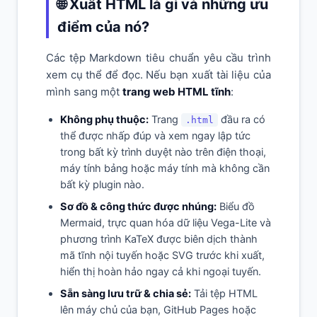
🌐 Xuất HTML là gì và những ưu
điểm của nó?
Các tệp Markdown tiêu chuẩn yêu cầu trình
xem cụ thể để đọc. Nếu bạn xuất tài liệu của
mình sang một
trang web HTML tĩnh
:
Không phụ thuộc:
Trang
đầu ra có
.html
thể được nhấp đúp và xem ngay lập tức
trong bất kỳ trình duyệt nào trên điện thoại,
máy tính bảng hoặc máy tính mà không cần
bất kỳ plugin nào.
Sơ đồ & công thức được nhúng:
Biểu đồ
Mermaid, trực quan hóa dữ liệu Vega-Lite và
phương trình KaTeX được biên dịch thành
mã tĩnh nội tuyến hoặc SVG trước khi xuất,
hiển thị hoàn hảo ngay cả khi ngoại tuyến.
Sẵn sàng lưu trữ & chia sẻ:
Tải tệp HTML
lên máy chủ của bạn, GitHub Pages hoặc