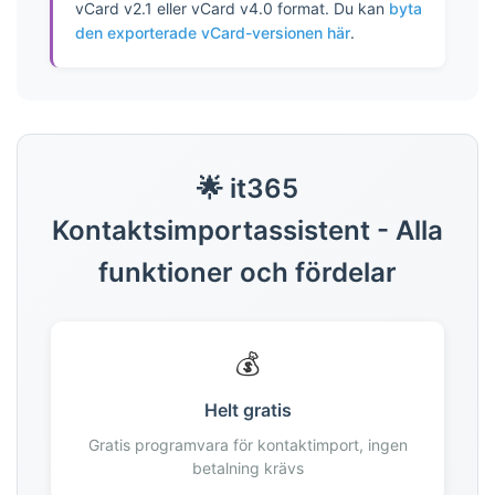
vCard v2.1 eller vCard v4.0 format. Du kan
byta
146
den exporterade vCard-versionen här
.
147
148
149
150
151
🌟 it365
152
153
Kontaktsimportassistent - Alla
154
funktioner och fördelar
155
156
157
158
💰
159
Helt gratis
160
161
Gratis programvara för kontaktimport, ingen
betalning krävs
162