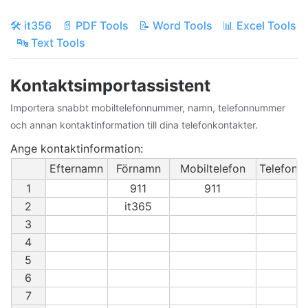
🛠️ it356
📄 PDF Tools
📝 Word Tools
📊 Excel Tools
🔤 Text Tools
Kontaktsimportassistent
Importera snabbt mobiltelefonnummer, namn, telefonnummer
och annan kontaktinformation till dina telefonkontakter.
Ange kontaktinformation:
Efternamn
Förnamn
Mobiltelefon
Telefon
1
911
911
2
it365
3
4
5
6
7