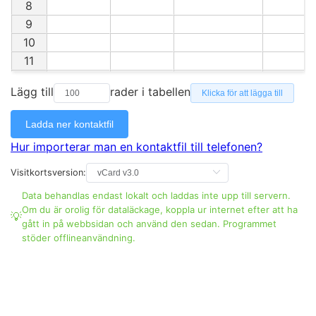
8
9
10
11
12
Lägg till
rader i tabellen
Klicka för att lägga till
13
14
Ladda ner kontaktfil
15
Hur importerar man en kontaktfil till telefonen?
16
17
Visitkortsversion:
18
Data behandlas endast lokalt och laddas inte upp till servern.
19
Om du är orolig för dataläckage, koppla ur internet efter att ha
gått in på webbsidan och använd den sedan. Programmet
20
stöder offlineanvändning.
21
22
23
24