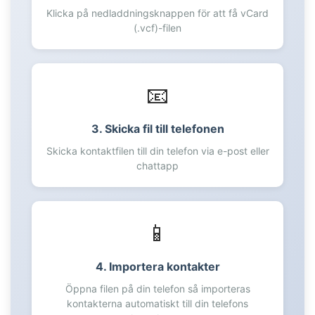
60
Klicka på nedladdningsknappen för att få vCard
(.vcf)-filen
61
62
63
64
📧
65
66
3. Skicka fil till telefonen
67
Skicka kontaktfilen till din telefon via e-post eller
68
chattapp
69
70
71
📱
72
73
4. Importera kontakter
74
75
Öppna filen på din telefon så importeras
76
kontakterna automatiskt till din telefons