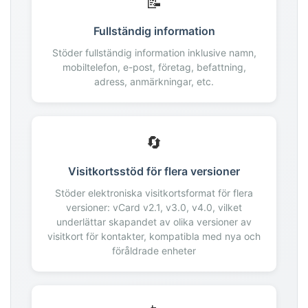
📝
180
181
Fullständig information
182
183
Stöder fullständig information inklusive namn,
mobiltelefon, e-post, företag, befattning,
184
adress, anmärkningar, etc.
185
186
187
🔄
188
189
Visitkortsstöd för flera versioner
190
Stöder elektroniska visitkortsformat för flera
191
versioner: vCard v2.1, v3.0, v4.0, vilket
192
underlättar skapandet av olika versioner av
193
visitkort för kontakter, kompatibla med nya och
194
föråldrade enheter
195
196
197