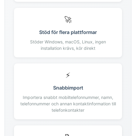
163
164
165
🚀
166
Stöd för flera plattformar
167
168
Stöder Windows, macOS, Linux, ingen
installation krävs, kör direkt
169
170
171
172
⚡
173
Snabbimport
174
175
Importera snabbt mobiltelefonnummer, namn,
telefonnummer och annan kontaktinformation till
176
telefonkontakter
177
178
179