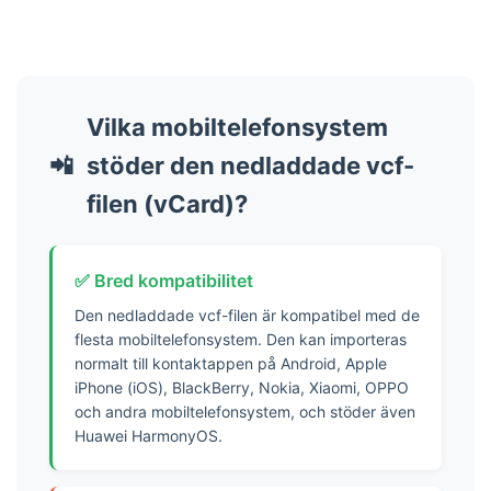
112
113
114
115
Vilka mobiltelefonsystem
116
📲
stöder den nedladdade vcf-
117
118
filen (vCard)?
119
120
✅ Bred kompatibilitet
121
122
Den nedladdade vcf-filen är kompatibel med de
123
flesta mobiltelefonsystem. Den kan importeras
normalt till kontaktappen på Android, Apple
124
iPhone (iOS), BlackBerry, Nokia, Xiaomi, OPPO
125
och andra mobiltelefonsystem, och stöder även
126
Huawei HarmonyOS.
127
128