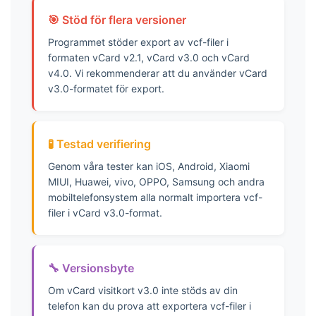
129
🎯 Stöd för flera versioner
130
Programmet stöder export av vcf-filer i
131
formaten vCard v2.1, vCard v3.0 och vCard
132
v4.0. Vi rekommenderar att du använder vCard
133
v3.0-formatet för export.
134
135
136
🧪 Testad verifiering
137
Genom våra tester kan iOS, Android, Xiaomi
138
MIUI, Huawei, vivo, OPPO, Samsung och andra
139
mobiltelefonsystem alla normalt importera vcf-
filer i vCard v3.0-format.
140
141
142
🔧 Versionsbyte
143
144
Om vCard visitkort v3.0 inte stöds av din
145
telefon kan du prova att exportera vcf-filer i