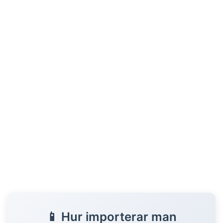
25
26
27
28
29
30
31
32
33
34
35
36
37
38
39
40
41
📱 Hur importerar man
42