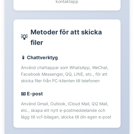
kontaktapp
77
78
79
80
Metoder för att skicka
81
💡
filer
82
83
84
📱 Chattverktyg
85
Använd chattappar som WhatsApp, WeChat,
86
Facebook Messenger, QQ, LINE, etc., för att
87
skicka filer från PC-klienten till telefonen
88
📧 E-post
89
90
Använd Gmail, Outlook, iCloud Mail, QQ Mail,
etc., skapa ett nytt e-postmeddelande och
91
lägg till vcf-bilagan, skicka till din egen e-post
92
93