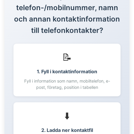
telefon-/mobilnummer, namn
43
44
och annan kontaktinformation
45
till telefonkontakter?
46
47
48
49
📝
50
51
1. Fyll i kontaktinformation
52
Fyll i information som namn, mobiltelefon, e-
53
post, företag, position i tabellen
54
55
56
⬇️
57
58
2. Ladda ner kontaktfil
59