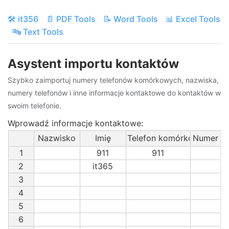
🛠️ it356
📄 PDF Tools
📝 Word Tools
📊 Excel Tools
🔤 Text Tools
Asystent importu kontaktów
Szybko zaimportuj numery telefonów komórkowych, nazwiska,
numery telefonów i inne informacje kontaktowe do kontaktów w
swoim telefonie.
Wprowadź informacje kontaktowe:
Nazwisko
Imię
Telefon komórkowy
Numer te
1
911
911
2
it365
3
4
5
6