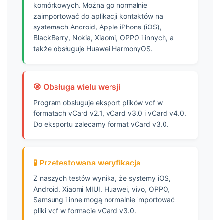
komórkowych. Można go normalnie
128
zaimportować do aplikacji kontaktów na
129
systemach Android, Apple iPhone (iOS),
130
BlackBerry, Nokia, Xiaomi, OPPO i innych, a
131
także obsługuje Huawei HarmonyOS.
132
133
134
🎯 Obsługa wielu wersji
135
Program obsługuje eksport plików vcf w
136
formatach vCard v2.1, vCard v3.0 i vCard v4.0.
137
Do eksportu zalecamy format vCard v3.0.
138
139
140
🧪 Przetestowana weryfikacja
141
Z naszych testów wynika, że systemy iOS,
142
Android, Xiaomi MIUI, Huawei, vivo, OPPO,
143
Samsung i inne mogą normalnie importować
pliki vcf w formacie vCard v3.0.
144