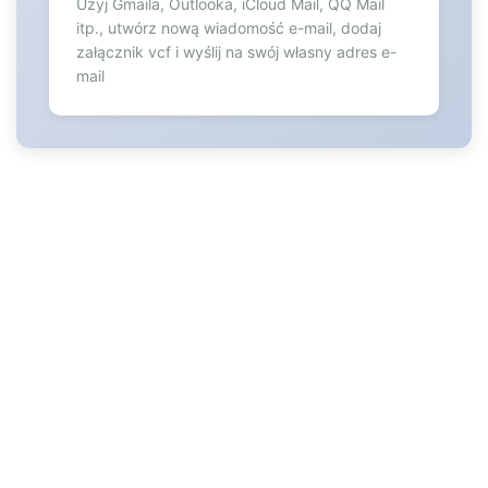
93
Użyj Gmaila, Outlooka, iCloud Mail, QQ Mail
itp., utwórz nową wiadomość e-mail, dodaj
94
załącznik vcf i wyślij na swój własny adres e-
95
mail
96
97
98
99
100
101
102
103
104
105
106
107
108
109
110