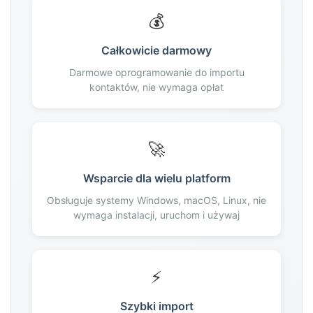
162
💰
163
164
Całkowicie darmowy
165
Darmowe oprogramowanie do importu
166
kontaktów, nie wymaga opłat
167
168
169
🚀
170
171
Wsparcie dla wielu platform
172
Obsługuje systemy Windows, macOS, Linux, nie
173
wymaga instalacji, uruchom i używaj
174
175
176
⚡
177
178
Szybki import
179