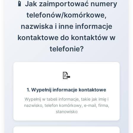
📱 Jak zaimportować numery
42
telefonów/komórkowe,
43
44
nazwiska i inne informacje
45
kontaktowe do kontaktów w
46
47
telefonie?
48
49
50
📝
51
52
1. Wypełnij informacje kontaktowe
53
54
Wypełnij w tabeli informacje, takie jak imię i
nazwisko, telefon komórkowy, e-mail, firma,
55
stanowisko
56
57
58