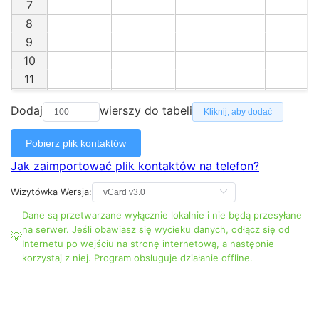
7
8
9
10
11
12
Dodaj
wierszy do tabeli
Kliknij, aby dodać
13
14
Pobierz plik kontaktów
15
Jak zaimportować plik kontaktów na telefon?
16
17
Wizytówka
Wersja:
18
Dane są przetwarzane wyłącznie lokalnie i nie będą przesyłane
19
na serwer. Jeśli obawiasz się wycieku danych, odłącz się od
Internetu po wejściu na stronę internetową, a następnie
20
korzystaj z niej. Program obsługuje działanie offline.
21
22
23