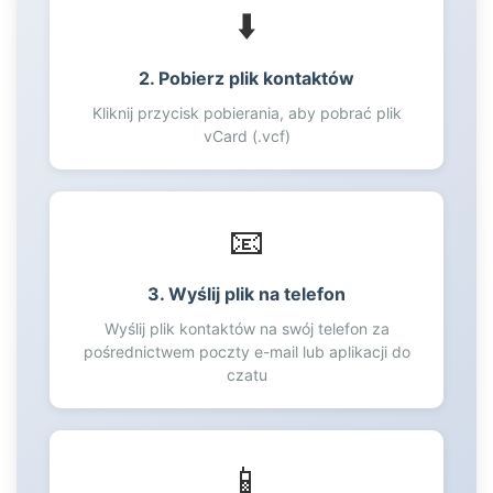
⬇️
59
60
61
2. Pobierz plik kontaktów
62
Kliknij przycisk pobierania, aby pobrać plik
63
vCard (.vcf)
64
65
66
📧
67
68
3. Wyślij plik na telefon
69
Wyślij plik kontaktów na swój telefon za
70
pośrednictwem poczty e-mail lub aplikacji do
71
czatu
72
73
74
📱
75