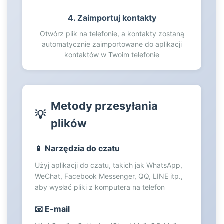
76
77
4. Zaimportuj kontakty
78
Otwórz plik na telefonie, a kontakty zostaną
79
automatycznie zaimportowane do aplikacji
kontaktów w Twoim telefonie
80
81
82
83
Metody przesyłania
84
💡
85
plików
86
87
📱 Narzędzia do czatu
88
Użyj aplikacji do czatu, takich jak WhatsApp,
89
WeChat, Facebook Messenger, QQ, LINE itp.,
90
aby wysłać pliki z komputera na telefon
91
📧 E-mail
92