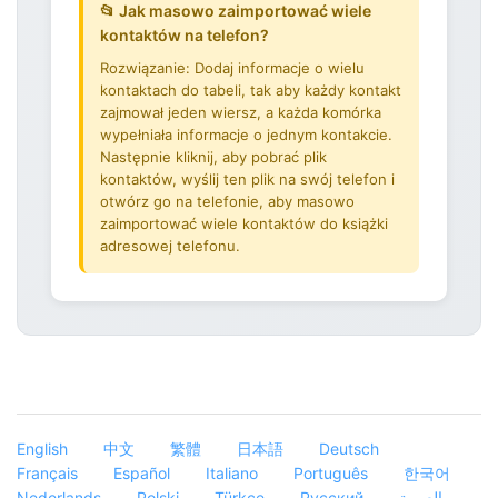
📂 Jak masowo zaimportować wiele
kontaktów na telefon?
Rozwiązanie: Dodaj informacje o wielu
kontaktach do tabeli, tak aby każdy kontakt
zajmował jeden wiersz, a każda komórka
wypełniała informacje o jednym kontakcie.
Następnie kliknij, aby pobrać plik
kontaktów, wyślij ten plik na swój telefon i
otwórz go na telefonie, aby masowo
zaimportować wiele kontaktów do książki
adresowej telefonu.
English
中文
繁體
日本語
Deutsch
Français
Español
Italiano
Português
한국어
Nederlands
Polski
Türkçe
Русский
العربية