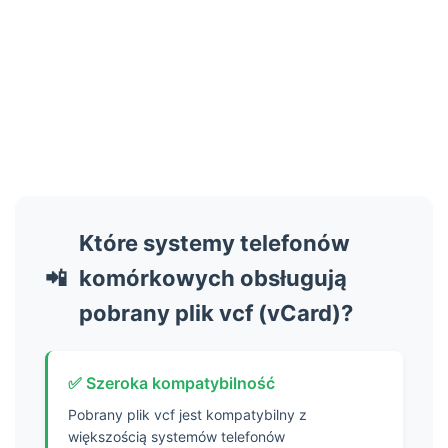
111
112
113
114
115
116
117
118
119
Które systemy telefonów
120
📲
komórkowych obsługują
121
122
pobrany plik vcf (vCard)?
123
124
✅ Szeroka kompatybilność
125
126
Pobrany plik vcf jest kompatybilny z
większością systemów telefonów
127