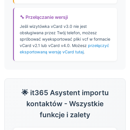
145
146
🔧 Przełączanie wersji
147
148
Jeśli wizytówka vCard v3.0 nie jest
obsługiwana przez Twój telefon, możesz
149
spróbować wyeksportować pliki vcf w formacie
150
vCard v2.1 lub vCard v4.0. Możesz
przełączyć
151
eksportowaną wersję vCard tutaj
.
152
153
154
155
156
🌟 it365 Asystent importu
157
158
kontaktów - Wszystkie
159
funkcje i zalety
160
161