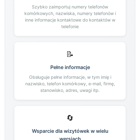
Szybko zaimportuj numery telefonów
180
komórkowych, nazwiska, numery telefonów i
181
inne informacje kontaktowe do kontaktów w
182
telefonie
183
184
185
📝
186
187
Pełne informacje
188
Obsługuje pełne informacje, w tym imię i
189
nazwisko, telefon komórkowy, e-mail, firmę,
190
stanowisko, adres, uwagi itp.
191
192
193
🔄
194
195
Wsparcie dla wizytówek w wielu
196
wersjach