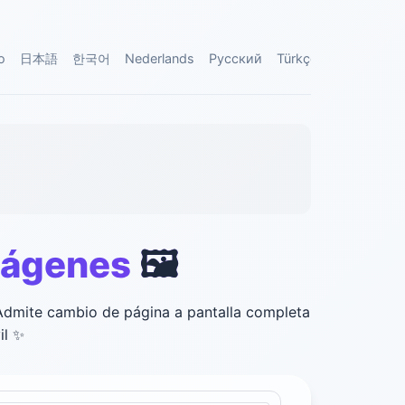
o
日本語
한국어
Nederlands
Русский
Türkçe
اردو
Tiếng 
Imágenes
🖼️
 Admite cambio de página a pantalla completa
il
✨