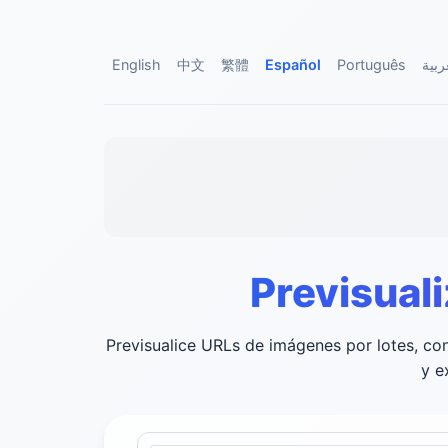
English
中文
繁體
Español
Português
ربية
Previsual
Previsualice URLs de imágenes por lotes, co
y e