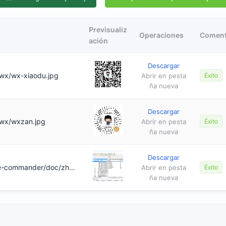
Previsualiz
Operaciones
Coment
ación
Descargar
c/wx/wx-xiaodu.jpg
Abrir en pesta
Éxito
ña nueva
Descargar
c/wx/wxzan.jpg
Abrir en pesta
Éxito
ña nueva
Descargar
https://it365.janqi.com/double-commander/doc/zh/images/screenshot.png
Abrir en pesta
Éxito
ña nueva