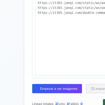
Empezar a ver imágenes
Limpiar
Líneas totales:
3
Éxito:
3
Fallido:
0