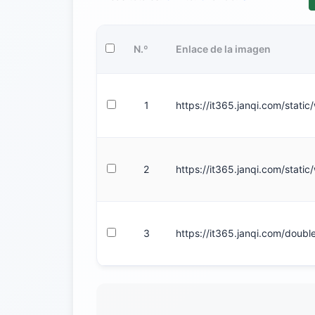
N.º
Enlace de la imagen
1
https://it365.janqi.com/stati
2
https://it365.janqi.com/stati
3