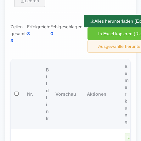
Leeren
Alles herunterladen (Ex
Zeilen
Erfolgreich:
Fehlgeschlagen:
gesamt:
3
0
In Excel kopieren (Ri
3
Ausgewählte herunter
B
B
e
i
m
l
e
d
Nr.
Vorschau
Aktionen
r
l
k
i
u
n
n
k
g
E