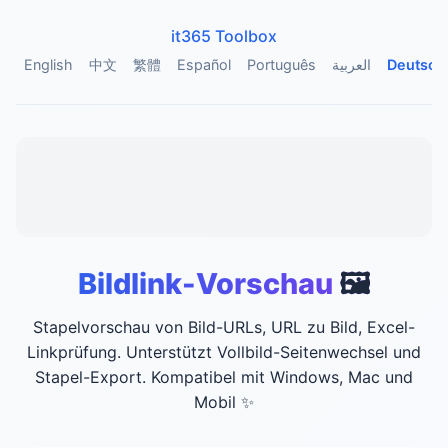
it365 Toolbox
English
中文
繁體
Español
Português
العربية
Deutsch
Bildlink-Vorschau
🖼️
Stapelvorschau von Bild-URLs, URL zu Bild, Excel-
Linkprüfung. Unterstützt Vollbild-Seitenwechsel und
Stapel-Export. Kompatibel mit Windows, Mac und
Mobil
✨