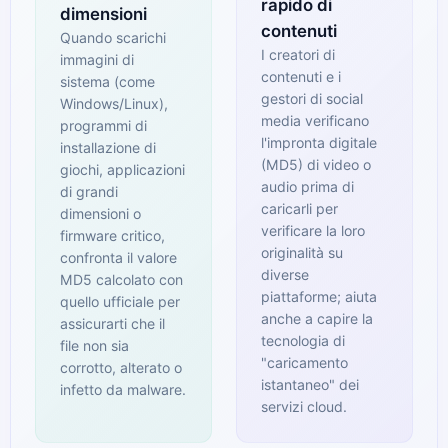
rapido di
dimensioni
contenuti
Quando scarichi
I creatori di
immagini di
contenuti e i
sistema (come
gestori di social
Windows/Linux),
media verificano
programmi di
l'impronta digitale
installazione di
(MD5) di video o
giochi, applicazioni
audio prima di
di grandi
caricarli per
dimensioni o
verificare la loro
firmware critico,
originalità su
confronta il valore
diverse
MD5 calcolato con
piattaforme; aiuta
quello ufficiale per
anche a capire la
assicurarti che il
tecnologia di
file non sia
"caricamento
corrotto, alterato o
istantaneo" dei
infetto da malware.
servizi cloud.