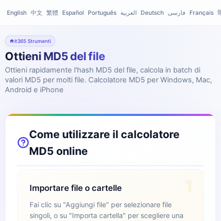
English
中文
繁體
Español
Português
العربية
Deutsch
فارسی
Français
ह
it365 Strumenti
Ottieni MD5 del file
Ottieni rapidamente l'hash MD5 del file, calcola in batch di
valori MD5 per molti file. Calcolatore MD5 per Windows, Mac,
Android e iPhone
Come utilizzare il calcolatore
MD5 online
1
Importare file o cartelle
Fai clic su "Aggiungi file" per selezionare file
singoli, o su "Importa cartella" per scegliere una