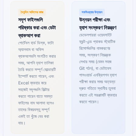
দৈনন্দিন অফিসের কাজ
সফটওয়্যার উন্নয়ন
সদৃশ ফাইলগুলি
উন্নয়ন পরীক্ষা এবং
পরিষ্কার করা এবং ডেটা
হ্যাশ সংস্করণ নিয়ন্ত্রণ
ডেভেলপাররা ওয়েবসাইট
ব্যাকআপ করা
ফ্রন্ট-এন্ড প্যাকড স্ট্যাটিক
পোর্টেবল হার্ড ডিস্ক, ফটো
রিসোর্সগুলির নামকরণের
অ্যালবাম বা অফিস
সময়, সংস্করণ নিয়ন্ত্রক
ব্যাকআপগুলি সংগঠিত করার
লেখার সময় (যেমন সহজ
সময়, আপনি হ্যাশ তালিকা
Git গঠন), বা ডেটাবেস
তৈরি করতে সম্পূর্ণ ফোল্ডারটি
পাসওয়ার্ড এনক্রিপশন হ্যাশ
ইম্পোর্ট করতে পারেন, এবং
পরীক্ষা করার সময় অত্যন্ত
Excel ব্যবহার করে
দ্রুত গতিতে স্থানীয় তুলনা
সহজেই সদৃশগুলি ফিল্টার
করতে এই সরঞ্জামটি ব্যবহার
করতে পারেন যাতে সমস্ত
করতে পারেন।
ফাইলের নাম আলাদা হলেও
তাদের বিষয়বস্তু সম্পূর্ণ
একই তা খুঁজে বের করা
যায়।