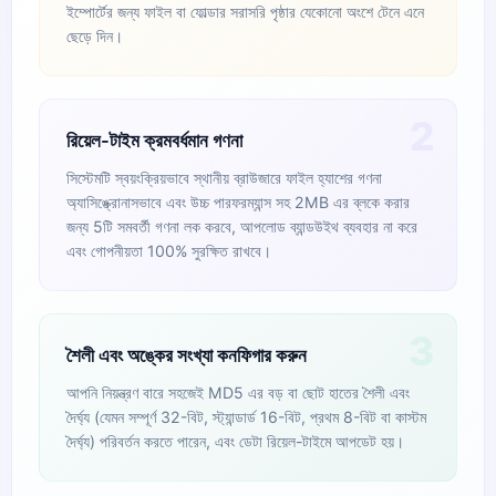
ইম্পোর্টের জন্য ফাইল বা ফোল্ডার সরাসরি পৃষ্ঠার যেকোনো অংশে টেনে এনে
ছেড়ে দিন।
2
রিয়েল-টাইম ক্রমবর্ধমান গণনা
সিস্টেমটি স্বয়ংক্রিয়ভাবে স্থানীয় ব্রাউজারে ফাইল হ্যাশের গণনা
অ্যাসিঙ্ক্রোনাসভাবে এবং উচ্চ পারফরম্যান্স সহ 2MB এর ব্লকে করার
জন্য 5টি সমবর্তী গণনা লক করবে, আপলোড ব্যান্ডউইথ ব্যবহার না করে
এবং গোপনীয়তা 100% সুরক্ষিত রাখবে।
3
শৈলী এবং অঙ্কের সংখ্যা কনফিগার করুন
আপনি নিয়ন্ত্রণ বারে সহজেই MD5 এর বড় বা ছোট হাতের শৈলী এবং
দৈর্ঘ্য (যেমন সম্পূর্ণ 32-বিট, স্ট্যান্ডার্ড 16-বিট, প্রথম 8-বিট বা কাস্টম
দৈর্ঘ্য) পরিবর্তন করতে পারেন, এবং ডেটা রিয়েল-টাইমে আপডেট হয়।