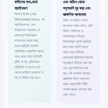
ফাইলের অখণ্ডতা
এবং অডিও থেকে
যাচাইকরণ
সদৃশগুলি দূর করা এবং
সিস্টেম ইমেজ (যেমন
তাত্ক্ষণিক আপলোড
Windows/Linux), বড়
অডিও বা ভিডিও ফাইল
অ্যাপ্লিকেশন, গেম
আপলোড করার আগে, ছোট
ইনস্টলেশন প্যাকেজ, বা
ভিডিও নির্মাতারা বা
গুরুত্বপূর্ণ ফার্মওয়্যার
অপারেটররা ফাইলের
ডাউনলোড করার সময়,
ফিঙ্গারপ্রিন্ট (অর্থাৎ MD5
তাদের MD5 মানগুলি
মান) দ্রুত যাচাই করতে
অফিসিয়াল প্রকাশিত মানের
পারেন যাতে বিভিন্ন
সাথে মেলান যাতে ফাইলটি
নেটওয়ার্ক প্ল্যাটফর্মে ফাইলের
দূষিত না হয়, দূষিতভাবে
স্বতন্ত্রতা চিহ্নিত করা যায়
পরিবর্তিত না হয় বা এতে
এবং সদৃশ বিশ্লেষণ করা
কোনো ভাইরাস ঢোকানো না
যায়; এটি ক্লাউড ডিস্কে
হয় তা নিশ্চিত করা যায়।
তাত্ক্ষণিক ফাইল আপলোড
করার অভ্যন্তরীণ নীতি
বোঝার জন্যও ব্যবহার করা
যেতে পারে।