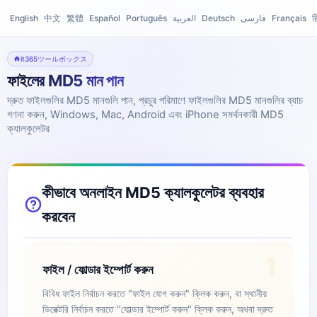
English
中文
繁體
Español
Português
العربية
Deutsch
فارسی
Français
ह
it365ツールボックス
ফাইলের MD5 মান পান
দ্রুত ফাইলগুলির MD5 মানগুলি পান, প্রচুর পরিমাণে ফাইলগুলির MD5 মানগুলির ব্যাচ
গণনা করুন, Windows, Mac, Android এবং iPhone সমর্থনকারী MD5
ক্যালকুলেটর
কীভাবে অনলাইন MD5 ক্যালকুলেটর ব্যবহার
করবেন
1
ফাইল / ফোল্ডার ইম্পোর্ট করুন
বিবিধ ফাইল নির্বাচন করতে "ফাইল যোগ করুন" ক্লিক করুন, বা স্থানীয়
ডিরেক্টরি নির্বাচন করতে "ফোল্ডার ইম্পোর্ট করুন" ক্লিক করুন, অথবা দ্রুত