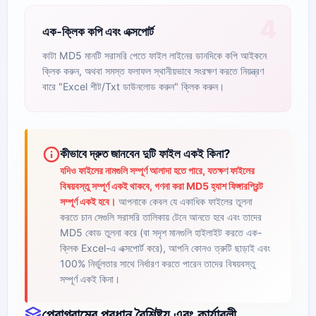
4
এক-ক্লিক কপি এবং এক্সপোর্ট
কাটা MD5 মানটি সরাসরি পেতে ফাইল লাইনের ডানদিকে কপি আইকনে
ক্লিক করুন, অথবা সমস্ত ফলাফল স্থানীয়ভাবে সংরক্ষণ করতে নিয়ন্ত্রণ
বারে "Excel শীট/Txt ডাউনলোড করুন" ক্লিক করুন।
কীভাবে দ্রুত জানবেন দুটি ফাইল একই কিনা?
যদিও ফাইলের নামগুলি সম্পূর্ণ আলাদা হতে পারে, যতক্ষণ ফাইলের
বিষয়বস্তু সম্পূর্ণ একই থাকবে, গণনা করা MD5 হ্যাশ ফিঙ্গারপ্রিন্ট
সম্পূর্ণ একই হবে।
আপনাকে কেবল যে একাধিক ফাইলের তুলনা
করতে চান সেগুলি সরাসরি তালিকায় টেনে আনতে হবে এবং তাদের
MD5 কোড তুলনা করে (বা সদৃশ মানগুলি হাইলাইট করতে এক-
ক্লিক Excel-এ এক্সপোর্ট করে), আপনি কোনও ত্রুটি ছাড়াই এবং
100% নির্ভুলতার সাথে নির্ধারণ করতে পারেন তাদের বিষয়বস্তু
সম্পূর্ণ একই কিনা।
প্রোগ্রামের প্রধান বৈশিষ্ট্য এবং কার্যাবলী