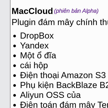
MacCloud
(phiên bản Alpha)
Plugin đám mây chính th
DropBox
Yandex
Một ổ đĩa
cái hộp
Điện thoại Amazon S3
Phụ kiện BackBlaze B
Aliyun OSS của
Điện toán đám mây Te