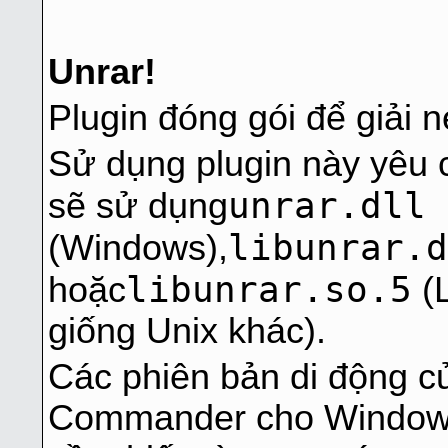
Unrar!
Plugin đóng gói để giải 
Sử dụng plugin này yêu 
unrar.dll
sẽ sử dụng
libunrar.d
(Windows),
libunrar.so.5
hoặc
(L
giống Unix khác).
Các phiên bản di động c
Commander cho Windows 