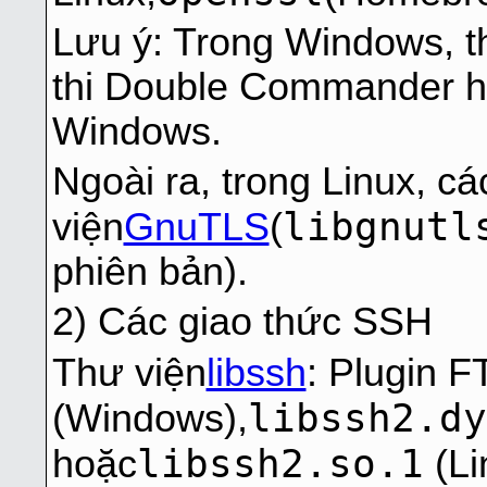
Lưu ý: Trong Windows, th
thi Double Commander h
Windows.
Ngoài ra, trong Linux, cá
libgnutl
viện
GnuTLS
(
phiên bản).
2) Các giao thức SSH
Thư viện
libssh
: Plugin 
libssh2.dy
(Windows),
libssh2.so.1
hoặc
(Li