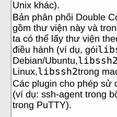
Unix khác).
Bản phân phối Double 
gồm thư viện này và tro
ta có thể lấy thư viện t
lib
điều hành (ví dụ, gói
libssh
Debian/Ubuntu,
libssh2
Linux,
trong ma
Các plugin cho phép sử 
(ví dụ: ssh-agent trong 
trong PuTTY).