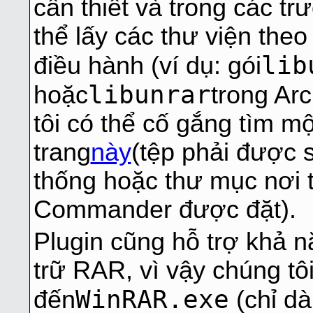
cần thiết và trong các t
thể lấy các thư viện the
lib
điều hành (ví dụ: gói
libunrar
hoặc
trong Ar
tôi có thể cố gắng tìm mộ
trang
này
(tệp phải được 
thống hoặc thư mục nơi t
Commander được đặt).
Plugin cũng hỗ trợ khả n
trữ RAR, vì vậy chúng tô
WinRAR.exe
đến
(chỉ dà