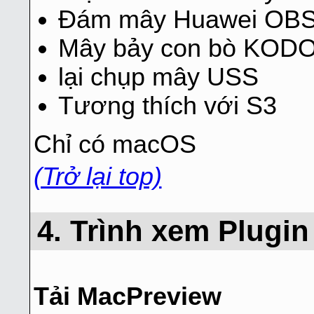
Đám mây Huawei OB
Mây bảy con bò KOD
lại chụp mây USS
Tương thích với S3
Chỉ có macOS
(Trở lại top)
4. Trình xem Plugi
Tải MacPreview