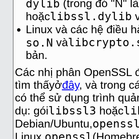
dylib
(trong đó "N" l
libssl.dylib
hoặc
Linux và các hệ điều h
libcrypto.
so.N
và
bản.
Các nhị phân OpenSSL đ
tìm thấyở
đây
, và trong 
có thể sử dụng trình quản
libssl3
li
dụ: gói
hoặc
openss
Debian/Ubuntu,
openssl
Linux,
(Homebre