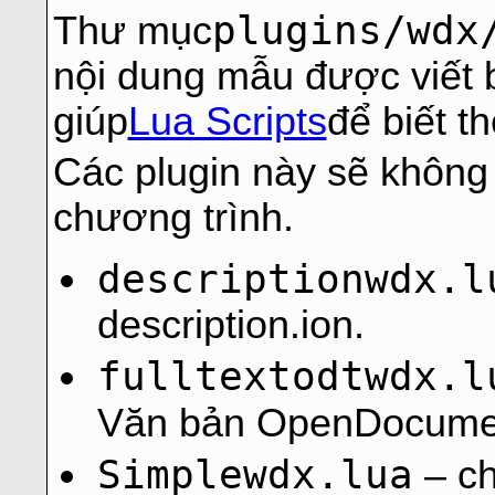
plugins/wdx
Thư mục
nội dung mẫu được viết 
giúp
Lua Scripts
để biết t
Các plugin này sẽ không
chương trình.
descriptionwdx.l
description.ion.
fulltextodtwdx.l
Văn bản OpenDocumen
Simplewdx.lua
– ch