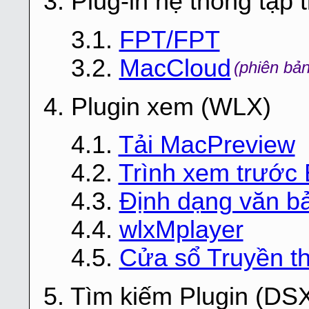
3. Plug-in hệ thống tập 
3.1.
FPT/FPT
3.2.
MacCloud
(phiên bản
4. Plugin xem (WLX)
4.1.
Tải MacPreview
4.2.
Trình xem trước 
4.3.
Định dạng văn b
4.4.
wlxMplayer
4.5.
Cửa sổ Truyền t
5. Tìm kiếm Plugin (DS