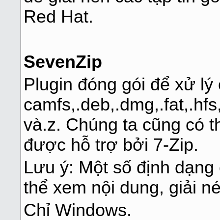
Red Hat.
SevenZip
Plugin đóng gói để xử lý c
camfs,.deb,.dmg,.fat,.hfs,
và.z. Chúng ta cũng có t
được hỗ trợ bởi 7-Zip.
Lưu ý: Một số định dạng 
thể xem nội dung, giải né
Chỉ Windows.