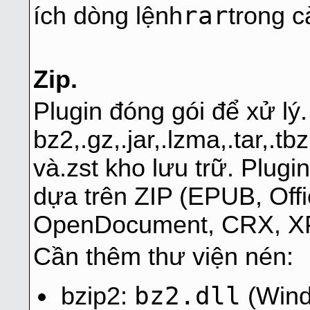
rar
ích dòng lệnh
trong c
Zip.
Plugin đóng gói để xử lý.
bz2,.gz,.jar,.lzma,.tar,.tbz,
và.zst kho lưu trữ. Plug
dựa trên ZIP (EPUB, Off
OpenDocument, CRX, XPI,
Cần thêm thư viện nén:
bz2.dll
bzip2:
(Wind