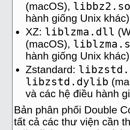
libbz2.s
(macOS),
hành giống Unix khác)
liblzma.dll
XZ:
(W
liblzma.
(macOS),
hành giống Unix khác)
libzstd.
Zstandard:
libzstd.dylib
(ma
và các hệ điều hành g
Bản phân phối Double 
tất cả các thư viện cần t