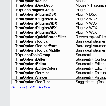
TfrmOptionsMouse
Mouse
TfrmOptionsDragDrop
Mouse > Trascina e 
TOptionsPluginsGroup
Plugin
TfrmOptionsPluginsDSX
Plugin > DSX
TfrmOptionsPluginsWCX
Plugin > WCX
TfrmOptionsPluginsWDX
Plugin > WDX
TfrmOptionsPluginsWFX
Plugin > WFX
TfrmOptionsPluginsWLX
Plugin > WLX
TfrmOptionsQuickSearchFilter
Ricerca rapida/Filtr
TfrmOptionsToolbar
Barra degli strumen
TfrmOptionsToolbarExtra
Barra degli strument
TfrmOptionsToolbarMiddle
Barra degli strument
TOptionsToolsGroup
Strumenti
TfrmOptionsDiffer
Strumenti > Confront
TfrmOptionsEditor
Strumenti > Editor
TfrmOptionsEditorColors
Strumenti > Editor >
TfrmOptionsTerminal
Strumenti > Termin
TfrmOptionsViewer
Strumenti > Visuali
TfrmOptionsToolTips
Suggerimenti (Toolt
(Torna su)
it365 Toolbox