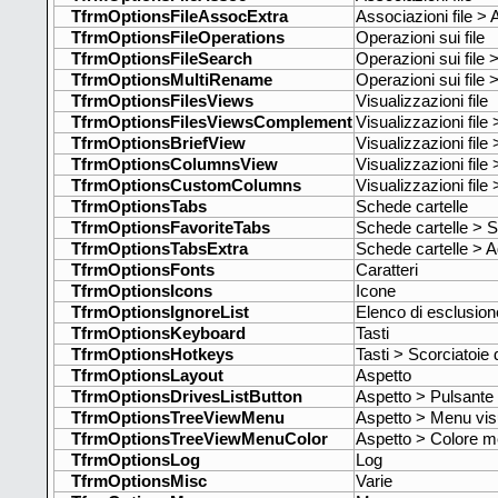
TfrmOptionsFileAssocExtra
Associazioni file > 
TfrmOptionsFileOperations
Operazioni sui file
TfrmOptionsFileSearch
Operazioni sui file >
TfrmOptionsMultiRename
Operazioni sui file 
TfrmOptionsFilesViews
Visualizzazioni file
TfrmOptionsFilesViewsComplement
Visualizzazioni file 
TfrmOptionsBriefView
Visualizzazioni file
TfrmOptionsColumnsView
Visualizzazioni file
TfrmOptionsCustomColumns
Visualizzazioni fil
TfrmOptionsTabs
Schede cartelle
TfrmOptionsFavoriteTabs
Schede cartelle > S
TfrmOptionsTabsExtra
Schede cartelle > A
TfrmOptionsFonts
Caratteri
TfrmOptionsIcons
Icone
TfrmOptionsIgnoreList
Elenco di esclusion
TfrmOptionsKeyboard
Tasti
TfrmOptionsHotkeys
Tasti > Scorciatoie 
TfrmOptionsLayout
Aspetto
TfrmOptionsDrivesListButton
Aspetto > Pulsante 
TfrmOptionsTreeViewMenu
Aspetto > Menu vis
TfrmOptionsTreeViewMenuColor
Aspetto > Colore m
TfrmOptionsLog
Log
TfrmOptionsMisc
Varie