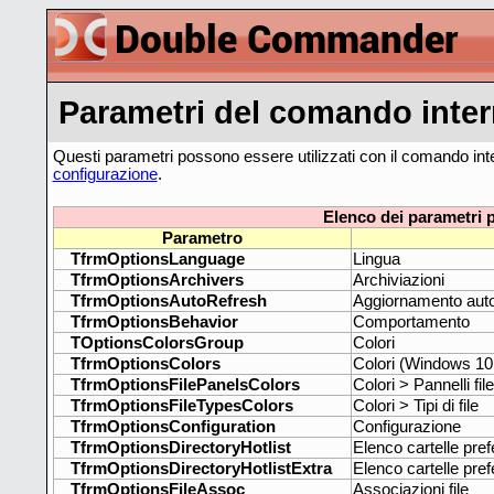
Parametri del comando inte
Questi parametri possono essere utilizzati con il comando in
configurazione
.
Elenco dei parametri 
Parametro
TfrmOptionsLanguage
Lingua
TfrmOptionsArchivers
Archiviazioni
TfrmOptionsAutoRefresh
Aggiornamento aut
TfrmOptionsBehavior
Comportamento
TOptionsColorsGroup
Colori
TfrmOptionsColors
Colori (Windows 10
TfrmOptionsFilePanelsColors
Colori > Pannelli file
TfrmOptionsFileTypesColors
Colori > Tipi di file
TfrmOptionsConfiguration
Configurazione
TfrmOptionsDirectoryHotlist
Elenco cartelle pref
TfrmOptionsDirectoryHotlistExtra
Elenco cartelle pref
TfrmOptionsFileAssoc
Associazioni file