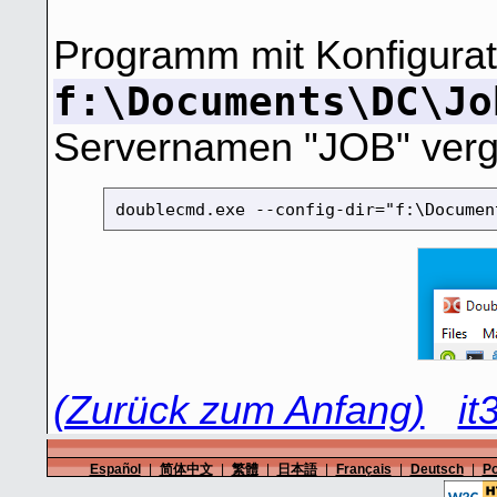
Programm mit Konfigurat
f:\Documents\DC\Jo
Servernamen "JOB" ver
doublecmd.exe --config-dir="f:\Documen
(Zurück zum Anfang)
it
Español
|
简体中文
|
繁體
|
日本語
|
Français
|
Deutsch
|
Po