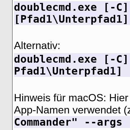
doublecmd.exe [-C]
[Pfad1\Unterpfad1]
Alternativ:
doublecmd.exe [-C]
Pfad1\Unterpfad1] 
Hinweis für macOS: Hier
App-Namen verwendet (z
Commander" --args 