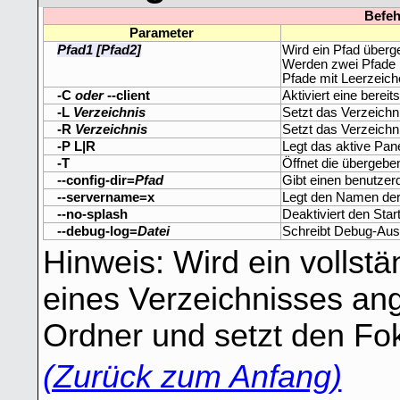
Befeh
Parameter
Pfad1 [Pfad2]
Wird ein Pfad überge
Werden zwei Pfade üb
Pfade mit Leerzeic
-C
oder
--client
Aktiviert eine berei
-L
Verzeichnis
Setzt das Verzeichni
-R
Verzeichnis
Setzt das Verzeichni
-P L|R
Legt das aktive Panel
-T
Öffnet die übergebe
--config-dir=
Pfad
Gibt einen benutzerd
--servername=x
Legt den Namen der 
--no-splash
Deaktiviert den Star
--debug-log=
Datei
Schreibt Debug-Aus
Hinweis: Wird ein vollst
eines Verzeichnisses an
Ordner und setzt den Fok
(Zurück zum Anfang)