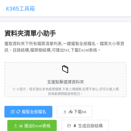
it365工具箱
資料夾清單小助手
獲取資料夾下所有檔案清單列表,一鍵複製全部檔名、檔案大小等資
訊、目錄結構,檔案樹結構,可匯出txt,下載Excel表格。
📁
支援點擊選擇資料夾
💡 小提示：程式僅在本地處理檔案,不會上傳檔案,如果不放心,您可以進入網
頁再斷開網路使用程式。
📋 複製全部檔名
📥 下載txt
📊 匯出Excel表格
🌲 生成目錄結構