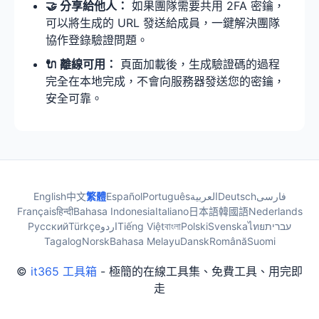
🤝 分享給他人：
如果團隊需要共用 2FA 密鑰，
可以將生成的 URL 發送給成員，一鍵解決團隊
協作登錄驗證問題。
🔌 離線可用：
頁面加載後，生成驗證碼的過程
完全在本地完成，不會向服務器發送您的密鑰，
安全可靠。
English
中文
繁體
Español
Português
العربية
Deutsch
فارسی
Français
हिन्दी
Bahasa Indonesia
Italiano
日本語
韓國語
Nederlands
Русский
Türkçe
اردو
Tiếng Việt
বাংলা
Polski
Svenska
ไทย
עברית
Tagalog
Norsk
Bahasa Melayu
Dansk
Română
Suomi
©
it365 工具箱
- 極簡的在線工具集、免費工具、用完即
走