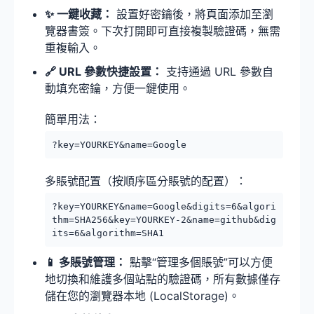
✨ 一鍵收藏：
設置好密鑰後，將頁面添加至瀏
覽器書簽。下次打開即可直接複製驗證碼，無需
重複輸入。
🔗 URL 參數快捷設置：
支持通過 URL 參數自
動填充密鑰，方便一鍵使用。
簡單用法：
?key=YOURKEY&name=Google
多賬號配置（按順序區分賬號的配置）：
?key=YOURKEY&name=Google&digits=6&algori
thm=SHA256&key=YOURKEY-2&name=github&dig
its=6&algorithm=SHA1
📱 多賬號管理：
點擊“管理多個賬號”可以方便
地切換和維護多個站點的驗證碼，所有數據僅存
儲在您的瀏覽器本地 (LocalStorage)。