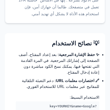
على الأكواد بسرعة". إنها في الأساس "حاسبة 2FA"
تعمل في متصفحك. طالما أن جهازك آمن، فإن
استخدام هذه الأداة لا يشكل أي تهديد أمني.
💡 نصائح الاستخدام
✨ حفظ الإشارة المرجعية:
بعد إعداد المفتاح، أضف
الصفحة إلى إشاراتك المرجعية. في المرة القادمة
التي تفتحها فيها، يمكنك نسخ الكود مباشرة دون
إعادة إدخال المفتاح.
🔗 اختصارات معلمات URL:
دعم التعبئة التلقائية
للمفاتيح عبر معلمات URL للاستخدام الفوري.
الاستخدام البسيط:
?key=YOURKEY&name=Google