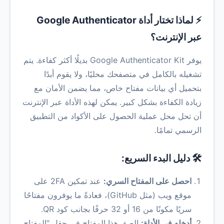
⚡ لماذا تختار أداة Google Authenticator
عبر الإنترنت؟
يوفر Google Authenticator Kit بديلًا أكثر كفاءة. يتم
تشغيله بالكامل في متصفحك محليًا، ولا يقوم أبدًا
بتحميل أي بيانات مفتاح خاص، مما يضمن الأمان مع
زيادة الكفاءة بشكل كبير. يمكن لهذه الأداة عبر الإنترنت
أن تحل محل عملية الحصول على الأكواد من التطبيق
الرسمي تمامًا.
🛠️ دليل البدء السريع:
احصل على المفتاح السري:
عند تمكين 2FA على
موقع ويب (مثل GitHub)، فعادةً ما يوفرون مفتاحًا
سريًا مكونًا من 16 أو 32 حرفًا بجانب كود QR.
أدخله في الأداة:
الصق هذا المفتاح في حقل "المفتاح