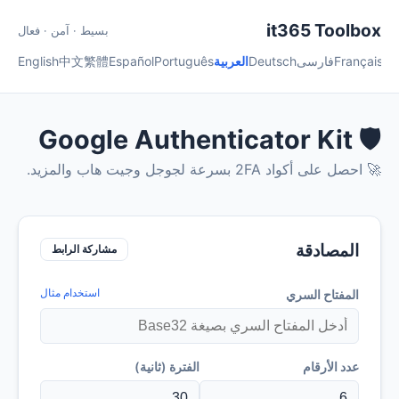
it365 Toolbox
بسيط · آمن · فعال
हिन्
Français
فارسی
Deutsch
العربية
Português
Español
繁體
中文
English
🛡️ Google Authenticator Kit
🚀 احصل على أكواد 2FA بسرعة لجوجل وجيت هاب والمزيد.
المصادقة
مشاركة الرابط
استخدام مثال
المفتاح السري
عدد الأرقام
الفترة (ثانية)