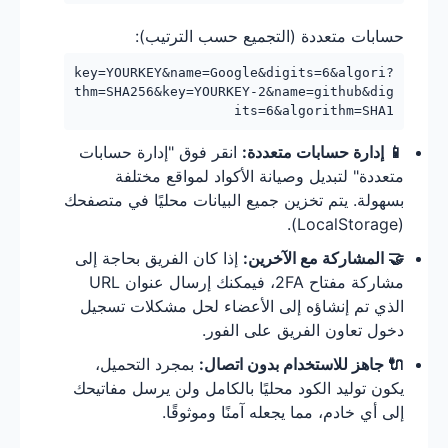
حسابات متعددة (التجميع حسب الترتيب):
?key=YOURKEY&name=Google&digits=6&algori
thm=SHA256&key=YOURKEY-2&name=github&dig
its=6&algorithm=SHA1
📱 إدارة حسابات متعددة:
انقر فوق "إدارة حسابات
متعددة" لتبديل وصيانة الأكواد لمواقع مختلفة
بسهولة. يتم تخزين جميع البيانات محليًا في متصفحك
(LocalStorage).
🤝 المشاركة مع الآخرين:
إذا كان الفريق بحاجة إلى
مشاركة مفتاح 2FA، فيمكنك إرسال عنوان URL
الذي تم إنشاؤه إلى الأعضاء لحل مشكلات تسجيل
دخول تعاون الفريق على الفور.
🔌 جاهز للاستخدام بدون اتصال:
بمجرد التحميل،
يكون توليد الكود محليًا بالكامل ولن يرسل مفاتيحك
إلى أي خادم، مما يجعله آمنًا وموثوقًا.