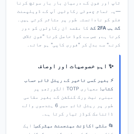
ٹاپ اور فون کے درمیان بار بار سوئچ کرنا
—یہ تمام چھوٹی رکاوٹیں آپ کے ڈویلپمنٹ
فلو کو نادانستہ طور پر متاثر کرتی ہیں۔
گٹ ہب 2FA کٹ
کا مقصد ان رکاوٹوں کو دور
کرنا ہے، جس سے کوڈ حاصل کرنا "فون تلاش
کرنے" سے بدل کر "فوری کاپی" ہو جائے۔
✨ اہم خصوصیات اور اوصاف
⚡ بغیر کسی تاخیر کے ریئل ٹائم حساب
کتاب:
معیاری TOTP الگورتھم پر
مبنی، نیٹ ورک کنکشن کے بغیر مقامی
طور پر ریئل ٹائم میں 6 ہندسوں والے
ڈائنامک کوڈز تیار کرتا ہے۔
📂 ملٹی اکاؤنٹ مینجمنٹ میٹرکس:
ایک