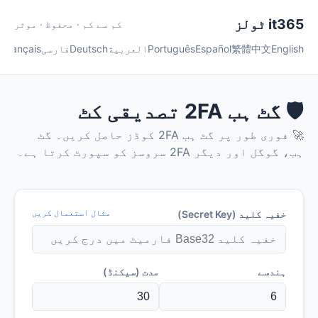
it365 ٹولز
کم سے کم · محفوظ · موثر
English
中文
繁體
Español
Português
العربية
Deutsch
فارسی
Français
ी
🛡️ گٹ ہب 2FA تصدیقی کٹ
🚀 فوری طور پر گٹ ہب 2FA کوڈز حاصل کریں۔ گٹ
ہب، گوگل اور دیگر 2FA سروسز کو سپورٹ کرتا ہے۔
مثال استعمال کریں
خفیہ کلید (Secret Key)
ہندسے
مدت (سیکنڈ)