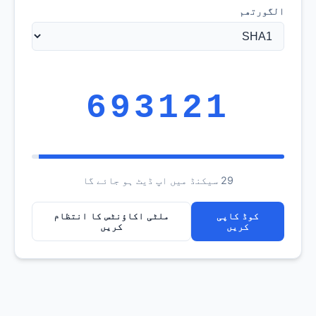
الگورتھم
693121
28 سیکنڈ میں اپ ڈیٹ ہو جائے گا
کوڈ کاپی
ملٹی اکاؤنٹس کا انتظام
کریں
کریں