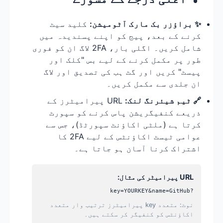
✨ براؤزر بک مارک آٹومیشن:
کلید سیٹ
کرنے کے بعد، پیج کو اپنے پسندیدہ میں
شامل کریں۔ اگلی بار، 2FA لاگ ان کو فوری
طور پر مکمل کرنے کے لیے بس "کلک اور
پیسٹ" کریں اور گٹ ہب کی تصدیق اور لاگ
ان جلدی سے مکمل کریں۔
🔗 ٹیم شیئرنگ لنک:
URL پیرامیٹرز کے
ذریعے کنفیگریشن پاس کرنے کو سپورٹ
کرتا ہے (ملٹی اکاؤنٹ سپورٹڈ)، جس سے
عوامی ٹیسٹ اکاؤنٹس کے لیے 2FA کا
اشتراک کرنا آسان ہو جاتا ہے۔
URL پیرامیٹر کی مثال:
?key=YOURKEY&name=GitHub
نوٹ: متعدد key پیرامیٹرز ترتیب وار متعدد
اکاؤنٹس کو کنفیگر کر سکتے ہیں۔