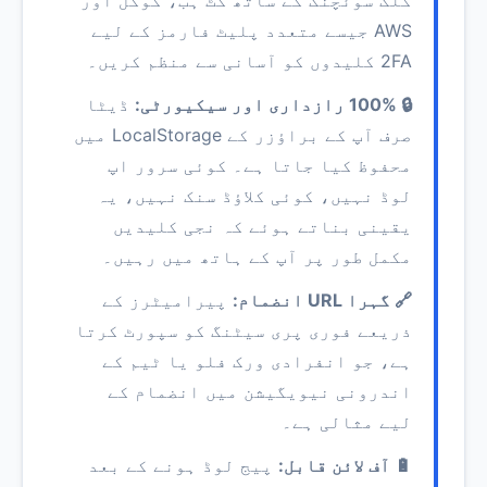
کلک سوئچنگ کے ساتھ گٹ ہب، گوگل اور
AWS جیسے متعدد پلیٹ فارمز کے لیے
2FA کلیدوں کو آسانی سے منظم کریں۔
🔒 100% رازداری اور سیکیورٹی:
ڈیٹا
صرف آپ کے براؤزر کے LocalStorage میں
محفوظ کیا جاتا ہے۔ کوئی سرور اپ
لوڈ نہیں، کوئی کلاؤڈ سنک نہیں، یہ
یقینی بناتے ہوئے کہ نجی کلیدیں
مکمل طور پر آپ کے ہاتھ میں رہیں۔
🔗 گہرا URL انضمام:
پیرامیٹرز کے
ذریعے فوری پری سیٹنگ کو سپورٹ کرتا
ہے، جو انفرادی ورک فلو یا ٹیم کے
اندرونی نیویگیشن میں انضمام کے
لیے مثالی ہے۔
🔋 آف لائن قابل:
پیج لوڈ ہونے کے بعد