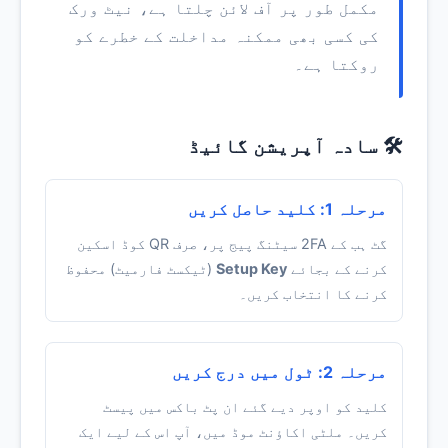
مکمل طور پر آف لائن چلتا ہے، نیٹ ورک
کی کسی بھی ممکنہ مداخلت کے خطرے کو
روکتا ہے۔
🛠️ سادہ آپریشن گائیڈ
مرحلہ 1: کلید حاصل کریں
گٹ ہب کے 2FA سیٹنگ پیج پر، صرف QR کوڈ اسکین
کرنے کے بجائے
Setup Key
(ٹیکسٹ فارمیٹ) محفوظ
کرنے کا انتخاب کریں۔
مرحلہ 2: ٹول میں درج کریں
کلید کو اوپر دیے گئے ان پٹ باکس میں پیسٹ
کریں۔ ملٹی اکاؤنٹ موڈ میں، آپ اس کے لیے ایک