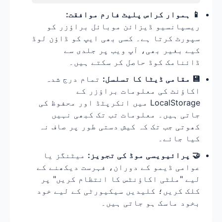
📱 ہموار کراس پلیٹ فارم موافقت:
ریسپانسیو ڈیزائن موبائل براؤزر کو
سپورٹ کرتا ہے۔ کسی بھی ایپ کو ڈاؤن لوڈ
کیے بغیر بھی، آپ ویب پر جلدی سے
ڈائنامک کوڈ حاصل کر سکتے ہیں۔
💾 مقامی ڈیٹا کا تسلسل:
تمام درج شدہ
اکاؤنٹ کی معلومات براؤزر کے
LocalStorage میں انکرپٹڈ اور محفوظ کی
جاتی ہیں۔ معلومات تب تک کبھی نہیں
کھوتی جب تک کہ کیش دستی طور پر صاف نہ
کیا جائے۔
🤝 پرائیویسی موڈ کی تجویز:
میٹنگز یا
عوامی ڈیمو کے دوران، فہرست دیکھنے کے
لیے "ملٹی اکاؤنٹس کا انتظام کریں" پر
کلک کریں؛ کلیدیں سیکیورٹی کے لیے خود
بخود ماسک ہو جاتی ہیں۔