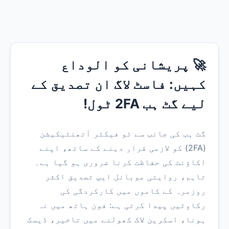
🚀 پریشانی کو الوداع
کہیں: فاسٹ لاگ ان تصدیق کے
لیے گٹ ہب 2FA ٹول!
گٹ ہب کی جانب سے ٹو فیکٹر آتھنٹیکیشن
(2FA) کو لازمی قرار دینے کے ساتھ، اپنے
اکاؤنٹ کی حفاظت کرنا ضروری ہو گیا ہے۔
تاہم، روایتی موبائل ایپ تصدیق اکثر
روزمرہ کے کاموں میں کارکردگی کی
رکاوٹیں پیدا کرتی ہے: فون ہاتھ میں نہ
ہونا، اسکرین لاک کھولنے میں تاخیر، ڈیسک