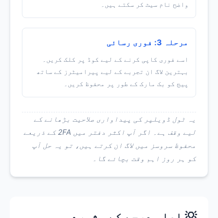
واضح نام سیٹ کر سکتے ہیں۔
مرحلہ 3: فوری رسائی
اسے فوری کاپی کرنے کے لیے کوڈ پر کلک کریں۔
بہترین لاگ ان تجربے کے لیے پیرامیٹرز کے ساتھ
پیج کو بک مارک کے طور پر محفوظ کریں۔
یہ ٹول ڈویلپر کی پیداواری صلاحیت بڑھانے کے
لیے وقف ہے۔ اگر آپ اکثر دفتر میں 2FA کے ذریعے
محفوظ سروسز میں لاگ ان کرتے ہیں، تو یہ حل آپ
کو ہر روز اہم وقت بچائے گا۔
💡 اعلی درجے کے مشورے