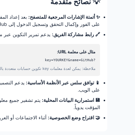
💡 نصائح متقدمة
✨ أتمتة الإشارات المرجعية للمتصفح:
على الفور وإكمال التحقق وتسجيل الدخول إلى GitHub بسرعة.
🔗 رابط مشاركة الفريق:
يدعم تمرير التكوين عبر معلمات URL (يدعم حسابات متعددة)، مما يسهل مشاركة 2FA لحس
مثال على معلمة URL:
?key=YOURKEY&name=GitHub
ملاحظة: يمكن لعدة معلمات key تكوين حسابات متعددة بالترتيب.
📱 توافق سلس عبر الأنظمة الأساسية:
يدعم التصميم
على الويب.
💾 استمرارية البيانات المحلية:
المؤقت يدوياً.
🤝 اقتراح وضع الخصوصية:
أثناء الاجتماعات أو العرو