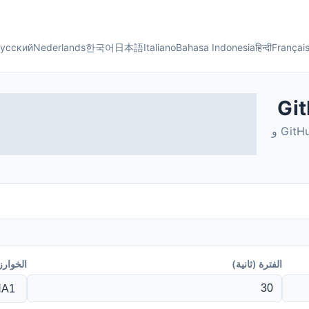
усский
Nederlands
한국어
日本語
Italiano
Bahasa Indonesia
हिन्दी
Françai
🚀 احصل على رموز GitHub 2FA على الفور. يدعم GitHub و
الفترة (ثانية)
الخوارز