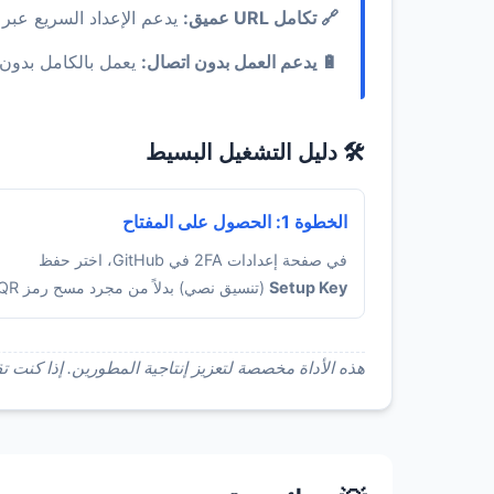
🔗 تكامل URL عميق:
يدعم الإعداد السريع عبر 
🔋 يدعم العمل بدون اتصال:
يعمل بالكامل بدون 
🛠️ دليل التشغيل البسيط
الخطوة 1: الحصول على المفتاح
في صفحة إعدادات 2FA في GitHub، اختر حفظ
Setup Key
(تنسيق نصي) بدلاً من مجرد مسح رمز QR.
هذه الأداة مخصصة لتعزيز إنتاجية المطورين. إذا كنت تقوم بتسجيل الدخول بشكل متك