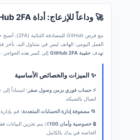
🚀 وداعاً للإزعاج: أداة GitHub 2FA للتحقق من تسجيل الدخول السريع!
مع فرض itHub
العمل اليومي: الهاتف ليس في متناول اليد، تأخر 
تهدف
حقيبة GitHub 2FA
إلى كسر هذه الحواجز، م
✨ الميزات والخصائص الأساسية
⚡ حساب فوري بزمن وصول صفر:
اتصال بالشبكة.
📂 مصفوفة إدارة الحسابات المتعددة:
قم بإدارة مفاتيح 2FA لمنصات متعددة مثل GitHub و Google و S
🔒 خصوصية وأمان 100٪:
الخاصة في يدك بالكامل.