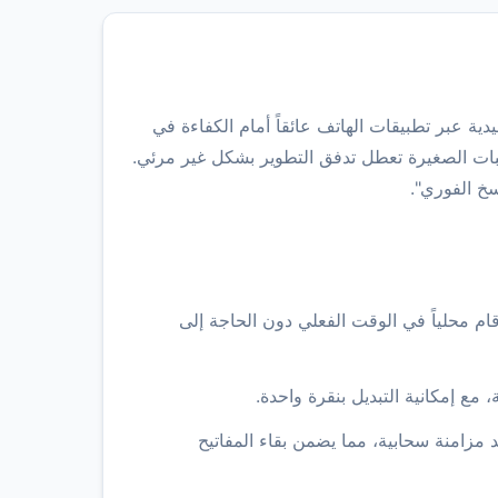
ة التحقق التقليدية عبر تطبيقات الهاتف عائقاً أمام الكفاءة في
قبات الصغيرة تعطل تدفق التطوير بشكل غير مرئي.
خ الفوري".
 إلى خوارزمية TOTP القياسية، يقوم بتوليد رموز ديناميكية مكونة من 6 أرقام محلياً في الوقت الفعلي دون الحاجة إلى
ى الخادم، ولا يوجد مزامنة سحابية، مما يضمن بقاء المفاتيح