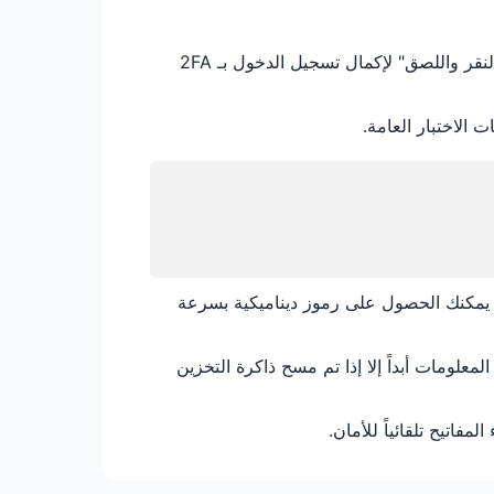
بعد إعداد المفتاح، أضف الصفحة إلى مفضلاتك. في المرة القادمة، ما عليك سوى "النقر واللصق" لإكمال تسجيل الدخول بـ 2FA
يمكنك الحصول على رموز ديناميكية بسرعة
لة وتخزينها في LocalStorage للمتصفح. لا تفقد المعلومات أبداً إلا إذا تم مسح ذاكرة التخزين
فاتيح تلقائياً للأمان.