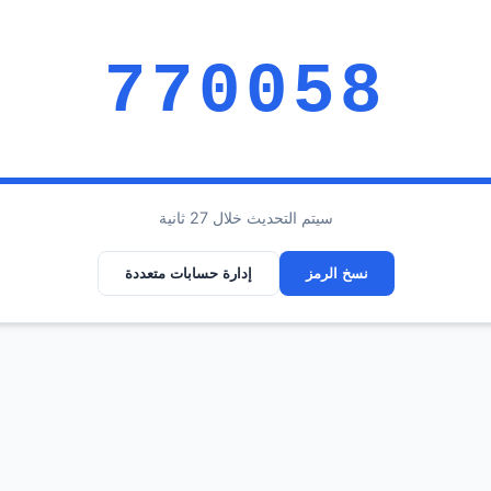
770058
سيتم التحديث خلال 26 ثانية
نسخ الرمز
إدارة حسابات متعددة