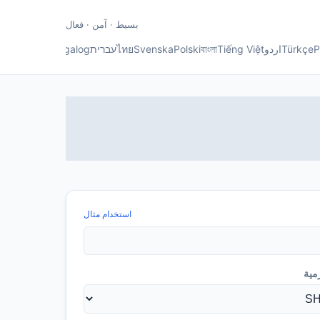
بسيط · آمن · فعال
Р
Türkçe
اردو
Tiếng Việt
বাংলা
Polski
Svenska
ไทย
עברית
Tagalog
Norsk
elayu
استخدام مثال
مية