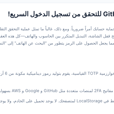
G للمصادقة الثنائية (2FA)، أصبح حماية حسابك أمراً ضرورياً. ومع ذلك، غالباً ما تمثل عملي
فتح قفل الشاشة، التبديل المتكرر بين الحاسوب والهاتف—كل هذه الع
ما يجعل الحصول على الرمز يتطور من "البحث عن الهاتف" إلى "النس
استناداً
AW بسهولة، مع إمكانية التبديل بنقرة واحدة.
يتم تخزين البيانات فقط في LocalStorage لمتصفحك. لا يوجد تحميل عل