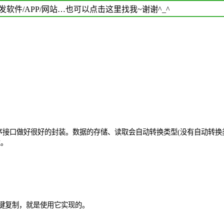
软件/APP/网站…也可以点击这里找我~谢谢^_^
ssionStorage 程序接口做好很好的封装。数据的存储、读取会自动转换类型(没有自动转换类
性。
按钮一键复制，就是使用它实现的。