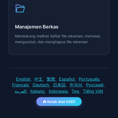
Manajemen Berkas
Mendukung melihat daftar file rekaman, memutar,
mengunduh, dan menghapus file rekaman
English
中文
繁體
Español
Português
Français
Deutsch
日本語
한국어
Русский
العربية
Italiano
Indonesia
ไทย
Tiếng Việt
Kotak Alat it365