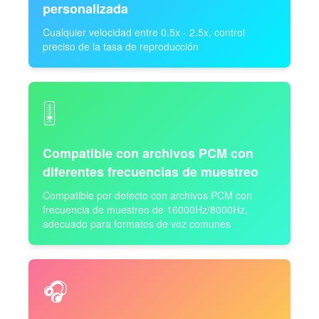
personalizada
Cualquier velocidad entre 0.5x - 2.5x, control
preciso de la tasa de reproducción
🎚️
Compatible con archivos PCM con
diferentes frecuencias de muestreo
Compatible por defecto con archivos PCM con
frecuencia de muestreo de 16000Hz/8000Hz,
adecuado para formatos de voz comunes
🎧