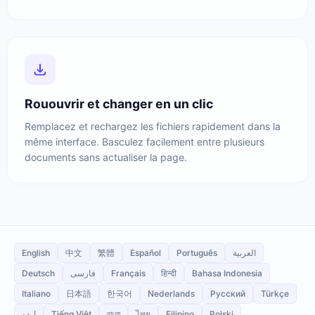
Rououvrir et changer en un clic
Remplacez et rechargez les fichiers rapidement dans la
même interface. Basculez facilement entre plusieurs
documents sans actualiser la page.
English
中文
繁體
Español
Português
العربية
Deutsch
فارسی
Français
हिन्दी
Bahasa Indonesia
Italiano
日本語
한국어
Nederlands
Русский
Türkçe
اردو
Tiếng Việt
বাংলা
ไทย
Filipino
Polski