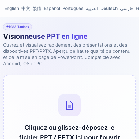
English
中文
繁體
Español
Português
العربية
Deutsch
فارسی
F
it365 Toolbox
Visionneuse PPT en ligne
Ouvrez et visualisez rapidement des présentations et des
diapositives PPT/PPTX. Aperçu de haute qualité du contenu
et de la mise en page de PowerPoint. Compatible avec
Android, iOS et PC.
Cliquez ou glissez-déposez le
fichier PPT / PPTX ici pour l'ouvrir