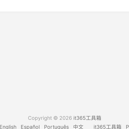
Copyright © 2026
it365工具箱
English
Español
Português
中文
it365工具箱