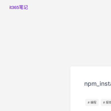
it365笔记
npm_in
# 编程
# 报