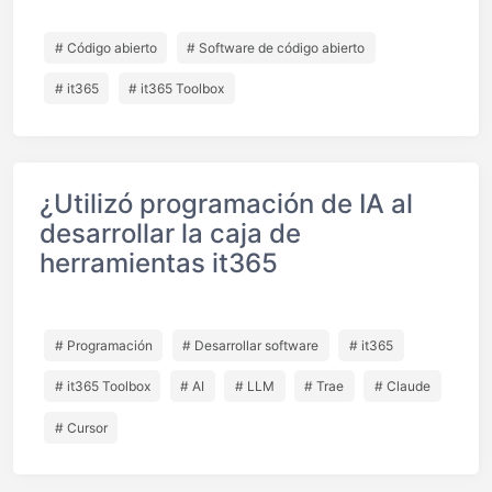
# Código abierto
# Software de código abierto
# it365
# it365 Toolbox
¿Utilizó programación de IA al
desarrollar la caja de
herramientas it365
# Programación
# Desarrollar software
# it365
# it365 Toolbox
# AI
# LLM
# Trae
# Claude
# Cursor