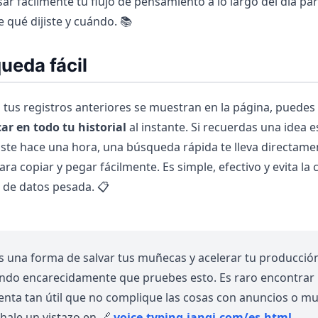
ar fácilmente tu flujo de pensamiento a lo largo del día pa
 qué dijiste y cuándo. 📚
ueda fácil
tus registros anteriores se muestran en la página, puedes
ar en todo tu historial
al instante. Si recuerdas una idea e
ste hace una hora, una búsqueda rápida te lleva directame
a copiar y pegar fácilmente. Es simple, efectivo y evita la
 de datos pesada. 📋
s una forma de salvar tus muñecas y acelerar tu producción
ndo encarecidamente que pruebes esto. Es raro encontrar
nta tan útil que no complique las cosas con anuncios o m
hale un vistazo en 🔗
voice.typing.janqi.com/es.html
.