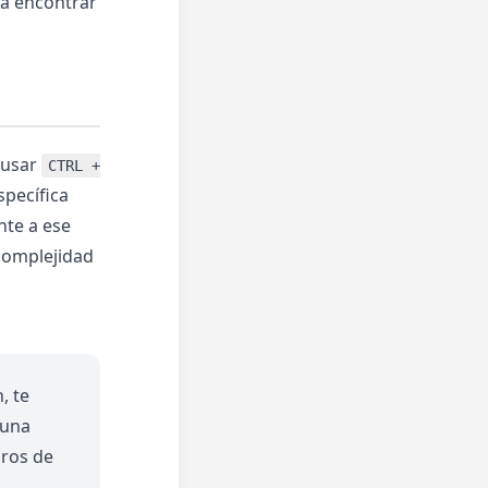
ra encontrar
 usar
CTRL +
specífica
nte a ese
 complejidad
, te
 una
uros de