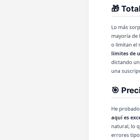
🎁 Tota
Lo más sorp
mayoría de 
o limitan e
límites de 
dictando un
una suscripc
🎯 Prec
He probado 
aquí es ex
natural, lo
errores tipo