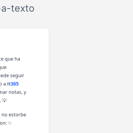
-a-texto
te que ha
que
uede seguir
zo a
it365
mar notas, y
. 💡
 no estorbe
ron: ✨