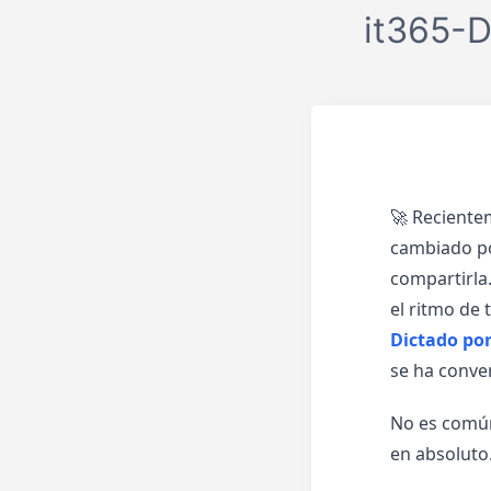
it365-D
🚀 Reciente
cambiado por
compartirla.
el ritmo de
Dictado por
se ha conver
No es común
en absoluto