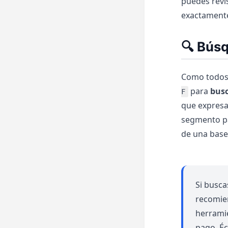
puedes revis
exactamente
🔍 Búsq
Como todos 
para
busc
F
que expresa
segmento par
de una base
Si busca
recomie
herramie
pago. Éc