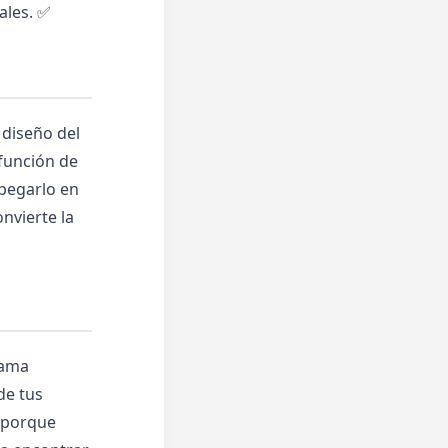
ales. ✅
 diseño del
función de
 pegarlo en
nvierte la
rama
de tus
o porque