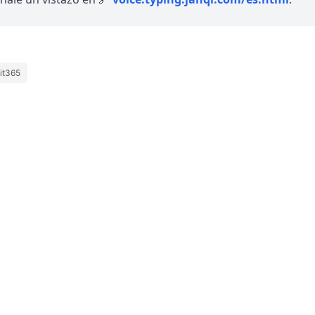
 it365