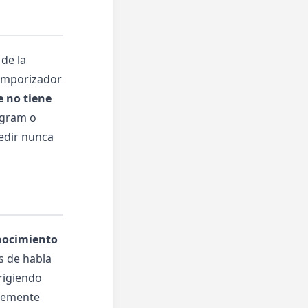
 de la
temporizador
 no tiene
egram o
edir nunca
onocimiento
s de habla
rigiendo
ntemente