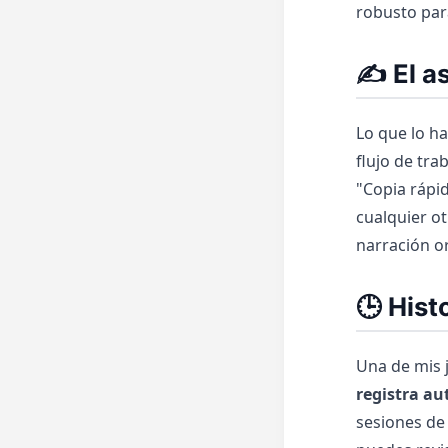
robusto para
✍️ El a
Lo que lo ha
flujo de tra
"Copia rápi
cualquier ot
narración or
🕒 Hist
Una de mis j
registra a
sesiones de