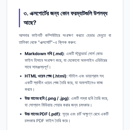
৩. এক্সপোর্টের জন্য কোন ফরম্যাটগুলি উপলব্ধ
আছে?
আপনার ফাইলটি কম্পিউটারে সংরক্ষণ করতে হেডার মেনুতে বা
তালিকা থেকে "এক্সপোর্ট"-এ ক্লিক করুন:
Markdown নথি (.md)
: একটি স্ট্যান্ডার্ড সোর্স কোড
ফাইল হিসাবে সংরক্ষণ করে, যা যেকোনো অফলাইন এডিটরের
সাথে সামঞ্জস্যপূর্ণ।
HTML ওয়েব পেজ (.html)
: স্টাইল এবং ডায়াগ্রাম সহ
একটি স্বাধীন ওয়েব পেজ তৈরি করে, যা অফলাইনেও কাজ
করবে।
উচ্চ মানের ছবি (.png / .jpg)
: একটি লম্বা ছবি তৈরি করে,
যা সোশ্যাল মিডিয়ায় শেয়ার করার জন্য চমৎকার।
উচ্চ মানের PDF (.pdf)
: সূত্র এবং চার্ট অক্ষুণ্ণ রেখে একটি
চমৎকার PDF ফাইল তৈরি করে।