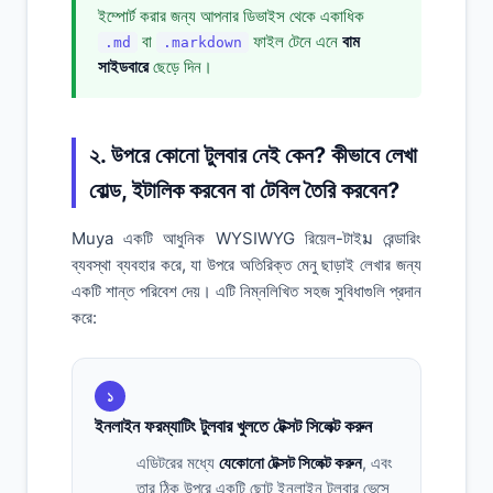
ইম্পোর্ট করার জন্য আপনার ডিভাইস থেকে একাধিক
বা
ফাইল টেনে এনে
বাম
.md
.markdown
সাইডবারে
ছেড়ে দিন।
২. উপরে কোনো টুলবার নেই কেন? কীভাবে লেখা
বোল্ড, ইটালিক করবেন বা টেবিল তৈরি করবেন?
Muya একটি আধুনিক WYSIWYG রিয়েল-টাইม রেন্ডারিং
ব্যবস্থা ব্যবহার করে, যা উপরে অতিরিক্ত মেনু ছাড়াই লেখার জন্য
একটি শান্ত পরিবেশ দেয়। এটি নিম্নলিখিত সহজ সুবিধাগুলি প্রদান
করে:
১
ইনলাইন ফরম্যাটিং টুলবার খুলতে টেক্সট সিলেক্ট করুন
এডিটরের মধ্যে
যেকোনো টেক্সট সিলেক্ট করুন
, এবং
তার ঠিক উপরে একটি ছোট ইনলাইন টুলবার ভেসে