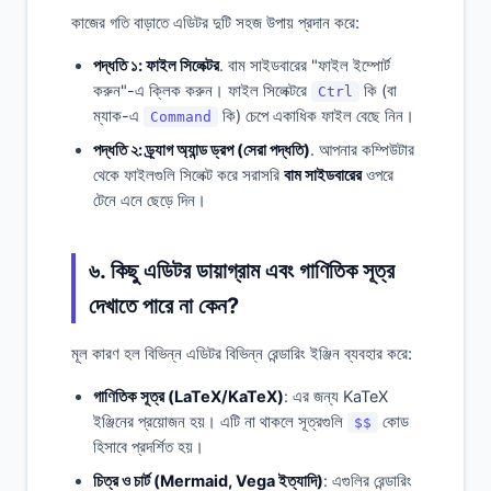
কাজের গতি বাড়াতে এডিটর দুটি সহজ উপায় প্রদান করে:
পদ্ধতি ১: ফাইল সিলেক্টর
. বাম সাইডবারের "ফাইল ইম্পোর্ট
করুন"-এ ক্লিক করুন। ফাইল সিলেক্টরে
কি (বা
Ctrl
ম্যাক-এ
কি) চেপে একাধিক ফাইল বেছে নিন।
Command
পদ্ধতি ২: ড্র্যাগ অ্যান্ড ড্রপ (সেরা পদ্ধতি)
. আপনার কম্পিউটার
থেকে ফাইলগুলি সিলেক্ট করে সরাসরি
বাম সাইডবারের
ওপরে
টেনে এনে ছেড়ে দিন।
৬. কিছু এডিটর ডায়াগ্রাম এবং গাণিতিক সূত্র
দেখাতে পারে না কেন?
মূল কারণ হল বিভিন্ন এডিটর বিভিন্ন রেন্ডারিং ইঞ্জিন ব্যবহার করে:
গাণিতিক সূত্র (LaTeX/KaTeX)
: এর জন্য KaTeX
ইঞ্জিনের প্রয়োজন হয়। এটি না থাকলে সূত্রগুলি
কোড
$$
হিসাবে প্রদর্শিত হয়।
চিত্র ও চার্ট (Mermaid, Vega ইত্যাদি)
: এগুলির রেন্ডারিং