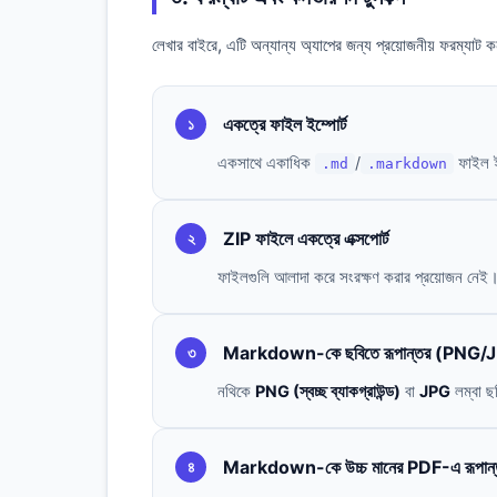
লেখার বাইরে, এটি অন্যান্য অ্যাপের জন্য প্রয়োজনীয় ফরম্যাট ক
একত্রে ফাইল ইম্পোর্ট
১
একসাথে একাধিক
/
ফাইল ই
.md
.markdown
ZIP ফাইলে একত্রে এক্সপোর্ট
২
ফাইলগুলি আলাদা করে সংরক্ষণ করার প্রয়োজন নে
Markdown-কে ছবিতে রূপান্তর (PNG/
৩
নথিকে
PNG (স্বচ্ছ ব্যাকগ্রাউন্ড)
বা
JPG
লম্বা ছব
Markdown-কে উচ্চ মানের PDF-এ রূপান্
৪