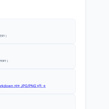
পারেন।
ক করুন।
rkdown থেকে JPG/PNG ছবি →