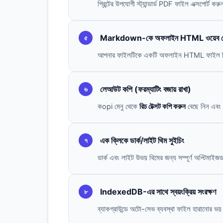
প্রিন্টের উপযোগী স্ট্যান্ডার্ড PDF ফাইল এক্সপোর্ট কর
Markdown-কে অফলাইন HTML ওয়েব পেজ
৫
আপনার ফাইলটিকে একটি অফলাইন HTML ফাইল হিসাবে
লেআউট কপি (ফরম্যাটিং বজায় রাখা)
৬
কopi মেনু থেকে
রিচ টেক্সট কপি করুন
বেছে নিন এবং 
এক ক্লিকে ডার্ক/লাইট থিম সুইচিং
৭
ডার্ক এবং লাইট উভয় থিমের জন্য সম্পূর্ণ অপ্টিমাই
IndexedDB-এর সাথে স্বয়ংক্রিয় সংরক্ষণ
৮
ব্যাকগ্রাউন্ডে অটো-সেভ ব্যবস্থা ফাইল হারানোর ভয়