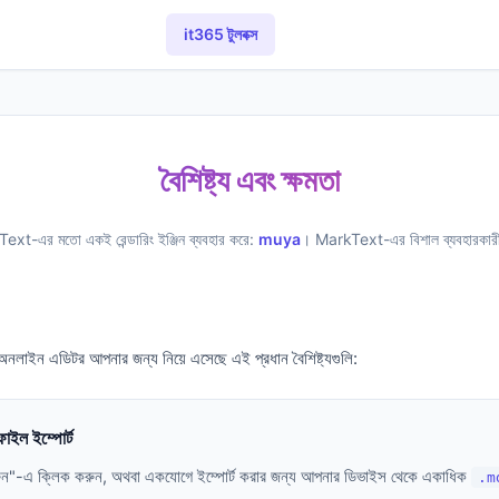
it365 টুলবক্স
বৈশিষ্ট্য এবং ক্ষমতা
Text-এর মতো একই রেন্ডারিং ইঞ্জিন ব্যবহার করে:
muya
। MarkText-এর বিশাল ব্যবহারকারী ভ
অনলাইন এডিটর আপনার জন্য নিয়ে এসেছে এই প্রধান বৈশিষ্ট্যগুলি:
 ফাইল ইম্পোর্ট
করুন"-এ ক্লিক করুন, অথবা একযোগে ইম্পোর্ট করার জন্য আপনার ডিভাইস থেকে একাধিক
.m