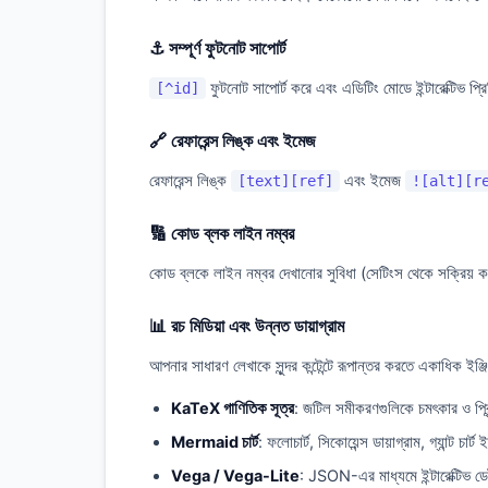
⚓ সম্পূর্ণ ফুটনোট সাপোর্ট
ফুটনোট সাপোর্ট করে এবং এডিটিং মোডে ইন্টারেক্টিভ প্র
[^id]
🔗 রেফারেন্স লিঙ্ক এবং ইমেজ
রেফারেন্স লিঙ্ক
এবং ইমেজ
[text][ref]
![alt][r
🔢 কোড ব্লক লাইন নম্বর
কোড ব্লকে লাইন নম্বর দেখানোর সুবিধা (সেটিংস থেকে সক্রিয়
📊 রচ মিডিয়া এবং উন্নত ডায়াগ্রাম
আপনার সাধারণ লেখাকে সুন্দর কন্টেন্টে রূপান্তর করতে একাধিক ইঞ্জ
KaTeX গাণিতিক সূত্র
: জটিল সমীকরণগুলিকে চমৎকার ও প্র
Mermaid চার্ট
: ফলোচার্ট, সিকোয়েন্স ডায়াগ্রাম, গ্যান্ট চার্
Vega / Vega-Lite
: JSON-এর মাধ্যমে ইন্টারেক্টিভ ডে