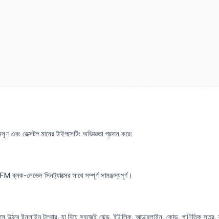
সৃণ এবং ডেক্সটপ মানের টাইপসেটিং অভিজ্ঞতা প্রদান করে:
্লক-লেভেল সিনট্যাক্সের সাথে সম্পূর্ণ সামঞ্জস্যপূর্ণ।
ে উঠবে ইনলাইন টুলবার, যা দিয়ে সহজেই বোল্ড, ইটালিক, আন্ডারলাইন, কোড, গাণিতিক সূত্র, ফ