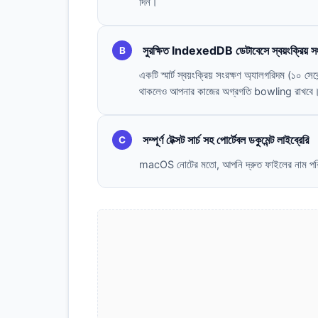
দিন।
সুরক্ষিত IndexedDB ডেটাবেসে স্বয়ংক্রিয় সং
B
একটি স্মার্ট স্বয়ংক্রিয় সংরক্ষণ অ্যালগরিদম (১০ স
থাকলেও আপনার কাজের অগ্রগতি bowling রাখবে
সম্পূর্ণ টেক্সট সার্চ সহ পোর্টেবল ডকুমেন্ট লাইব্রেরি
C
macOS নোটের মতো, আপনি দ্রুত ফাইলের নাম পরিবর্ত