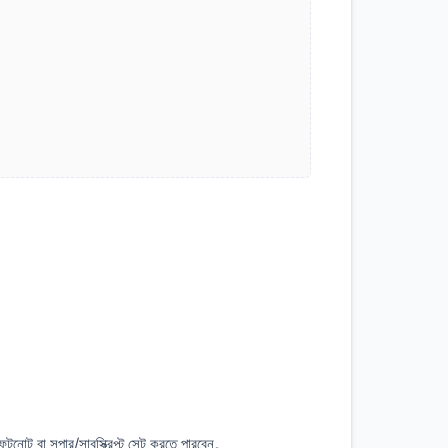
ুটনোট বা সুপার/সাবস্ক্রিপ্ট সেট করতে পারবেন。