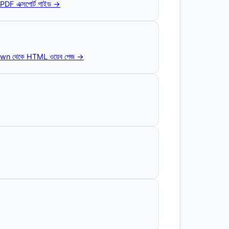
DF এক্সপোর্ট গাইড →
n থেকে HTML ওয়েব পেজ →