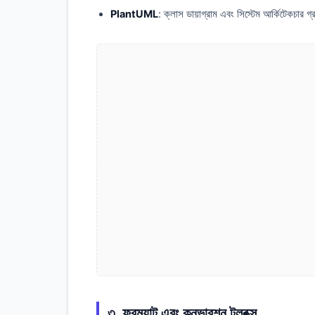
PlantUML
: ক্লাস ডায়াগ্রাম এবং সিস্টেম আর্কিটেকচার 
৩. ফরম্যাট এবং কনভারশন টুলবক্স