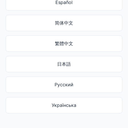
Español
简体中文
繁體中文
日本語
Русский
Українська