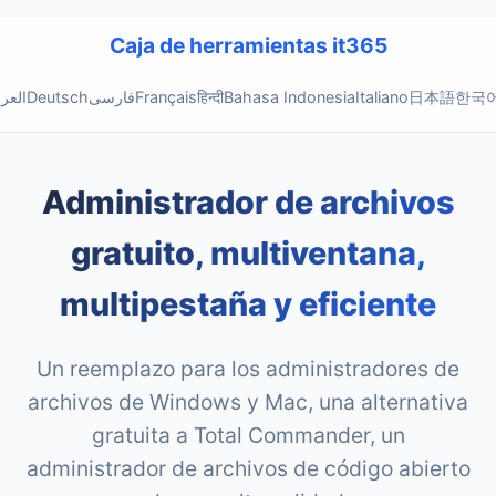
Caja de herramientas it365
العرب
Deutsch
فارسی
Français
हिन्दी
Bahasa Indonesia
Italiano
日本語
한국
Administrador de archivos
gratuito, multiventana,
multipestaña y eficiente
Un reemplazo para los administradores de
archivos de Windows y Mac, una alternativa
gratuita a Total Commander, un
administrador de archivos de código abierto