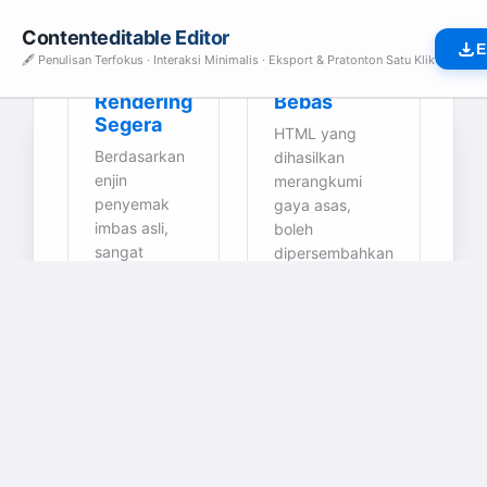
Contenteditable Editor
E
🖋️ Penulisan Terfokus · Interaksi Minimalis · Eksport & Pratonton Satu Klik
⚡
📦 Eksport
Rendering
Bebas
Segera
HTML yang
Berdasarkan
dihasilkan
enjin
merangkumi
penyemak
gaya asas,
imbas asli,
boleh
sangat
dipersembahkan
ringan,
dengan
pengalaman
sempurna dalam
menyunting
sebarang
tanpa
persekitaran.
kelewatan.
🌙 Mod
💻 Paparan