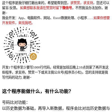
这个程序是我仔细打磨出来的，希望能帮到您，
求赞赏，求支持
，您还可以
留言/反馈。
如果想联系我请在赞赏时留下
微信号
，不然我没办法加你，谢
谢~
我会开发：App、电脑软件、网站、Excel数据处理、小程序……
如果你想要
开发软件，来找我吧。
开发1个程序至少要写1000行代码，经常是加班后晚上10点到家了再开发这
些程序，求支持，赞赏一下或关注我公众号(程序员小杜)，您的支持就是我
写代码的动力, 谢谢~
这个程序能做什么，有什么功能？
号码比对功能：
以历史数据为基础，再导入新数据，程序会比对出历史数据与