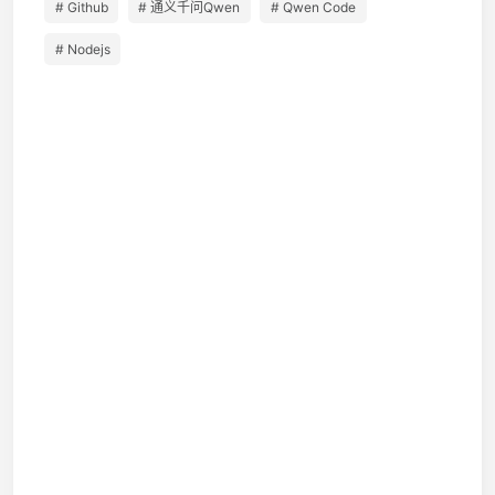
# Github
# 通义千问Qwen
# Qwen Code
# Nodejs