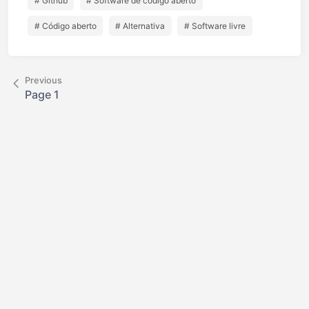
# Github
# Software de código aberto
# Código aberto
# Alternativa
# Software livre
Previous
Page 1