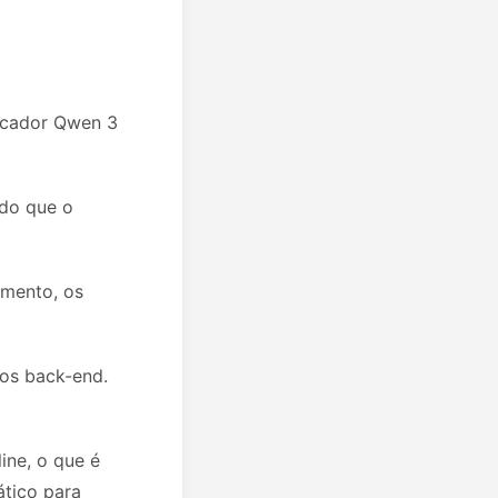
ficador Qwen 3
 do que o
amento, os
sos back-end.
ine, o que é
ático para