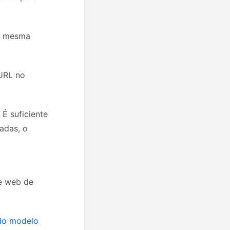
 a mesma
 URL no
É suficiente
adas, o
 e web de
 do modelo