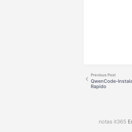
Previous Post
QwenCode-Instalac
Rapido
notas it365
E