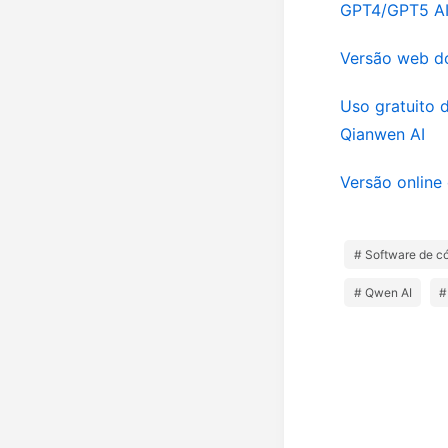
GPT4/GPT5 A
Versão web do
Uso gratuito 
Qianwen AI
Versão online
# Software de c
# Qwen AI
#