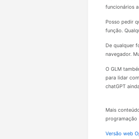
funcionários a
Posso pedir 
função. Qualq
De qualquer f
navegador. Mu
O GLM também 
para lidar co
chatGPT aind
Mais conteúdo
programação d
Versão web Op