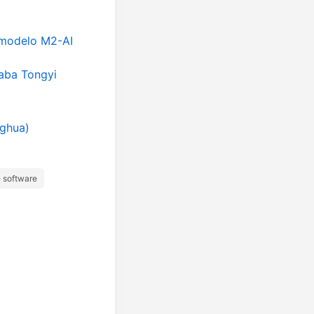
o modelo M2-AI
baba Tongyi
nghua)
 software