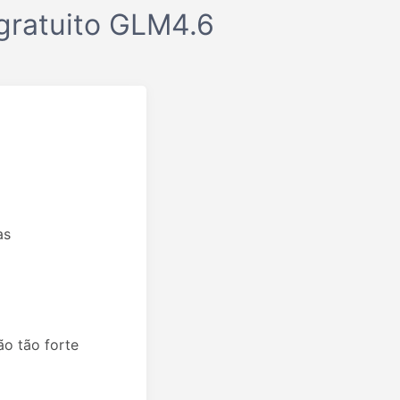
gratuito GLM4.6
as
ão tão forte