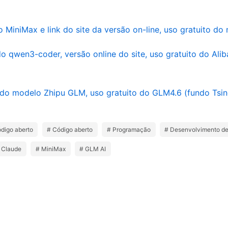
I
 MiniMax e link do site da versão on-line, uso gratuito d
do qwen3-coder, versão online do site, uso gratuito do Ali
 do modelo Zhipu GLM, uso gratuito do GLM4.6 (fundo Tsi
ódigo aberto
# Código aberto
# Programação
# Desenvolvimento de
 Claude
# MiniMax
# GLM AI