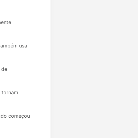
mente
 também usa
 de
e tornam
 Tudo começou