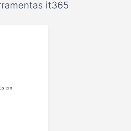
rramentas it365
s ​​em