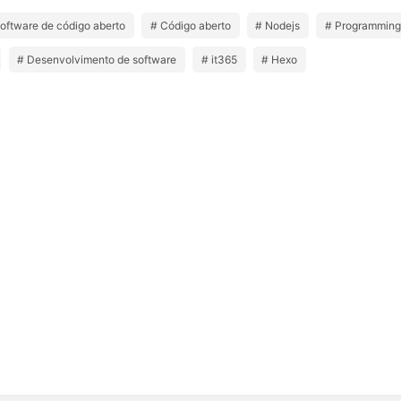
oftware de código aberto
# Código aberto
# Nodejs
# Programmin
# Desenvolvimento de software
# it365
# Hexo