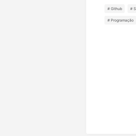
# Github
# S
# Programação