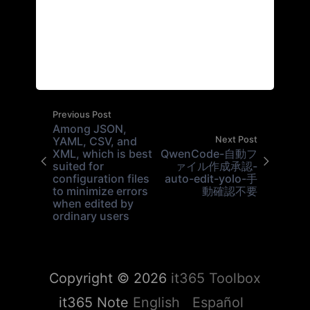
Previous Post
Among JSON,
YAML, CSV, and
Next Post
XML, which is best
QwenCode-自動フ
suited for
ァイル作成承認-
configuration files
auto-edit-yolo-手
to minimize errors
動確認不要
when edited by
ordinary users
Copyright © 2026
it365 Toolbox
it365 Note
English
Español