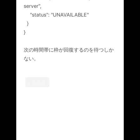
server",
"status": "UNAVAILABLE"
}
}
次の時間帯に枠が回復するのを待つしか
ない。
# Claude