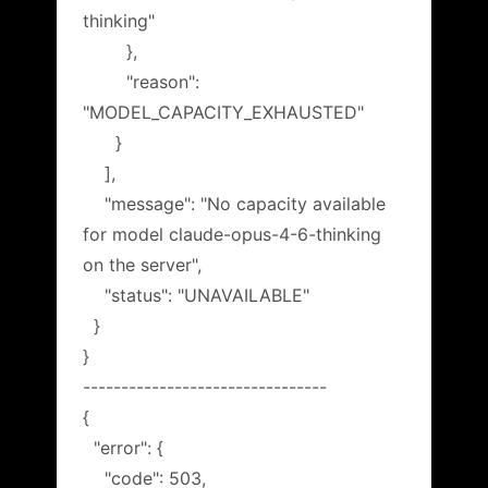
thinking"
},
"reason":
"MODEL_CAPACITY_EXHAUSTED"
}
],
"message": "No capacity available
for model claude-opus-4-6-thinking
on the server",
"status": "UNAVAILABLE"
}
}
--------------------------------
{
"error": {
"code": 503,