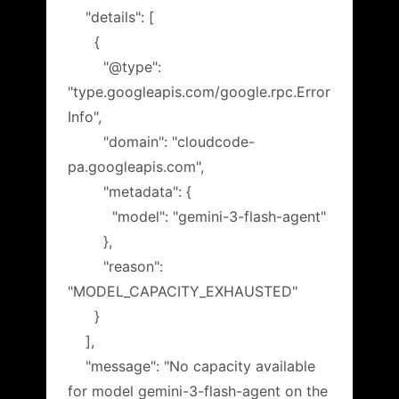
"details": [
{
"@type":
"type.googleapis.com/google.rpc.Error
Info",
"domain": "cloudcode-
pa.googleapis.com",
"metadata": {
"model": "gemini-3-flash-agent"
},
"reason":
"MODEL_CAPACITY_EXHAUSTED"
}
],
"message": "No capacity available
for model gemini-3-flash-agent on the