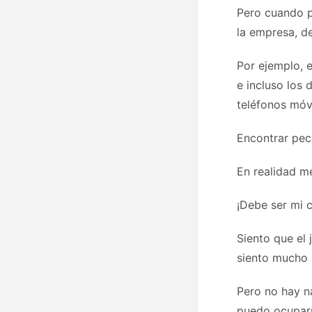
Pero cuando p
la empresa, d
Por ejemplo, e
e incluso los
teléfonos móv
Encontrar pece
En realidad m
¡Debe ser mi c
Siento que el
siento mucho
Pero no hay n
puedo ocuparm