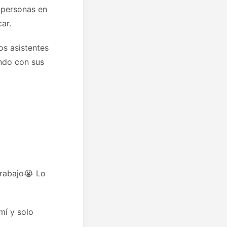
 personas en
ar.
os asistentes
ndo con sus
trabajo😭 Lo
mí y solo