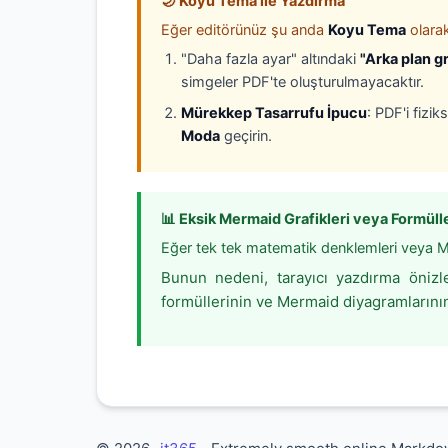
🌙 Koyu Tema ile Yazdırma
Eğer editörünüz şu anda
Koyu Tema
olara
"Daha fazla ayar" altındaki
"Arka plan gr
simgeler PDF'te oluşturulmayacaktır.
Mürekkep Tasarrufu İpucu
: PDF'i fizi
Moda
geçirin.
📊 Eksik Mermaid Grafikleri veya Formüll
Eğer tek tek matematik denklemleri veya M
Bunun nedeni, tarayıcı yazdırma öniz
formüllerinin ve Mermaid diyagramların