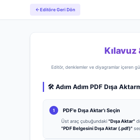
Editöre Geri Dön
Kılavuz
Editör, denklemler ve diyagramlar içeren güze
🛠️ Adım Adım PDF Dışa Aktar
PDF'e Dışa Aktar'ı Seçin
1
Üst araç çubuğundaki
"Dışa Aktar"
dü
"PDF Belgesini Dışa Aktar (.pdf)"
seç