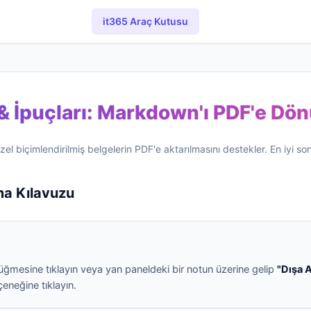
it365 Araç Kutusu
 & İpuçları: Markdown'ı PDF'e Dö
l biçimlendirilmiş belgelerin PDF'e aktarılmasını destekler. En iyi son
ma Kılavuzu
ğmesine tıklayın veya yan paneldeki bir notun üzerine gelip
"Dışa 
eneğine tıklayın.