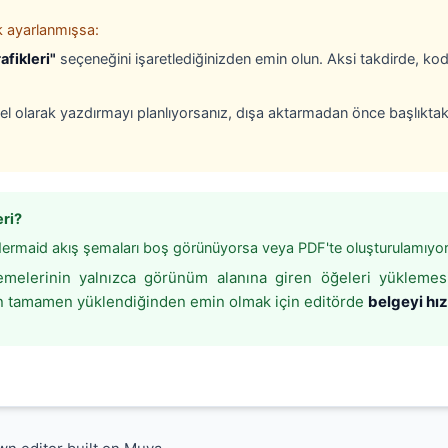
k ayarlanmışsa:
afikleri"
seçeneğini işaretlediğinizden emin olun. Aksi takdirde, kod b
ksel olarak yazdırmayı planlıyorsanız, dışa aktarmadan önce başlıktak
eri?
ermaid akış şemaları boş görünüyorsa veya PDF'te oluşturulamıyor
lemelerinin yalnızca görünüm alanına giren öğeleri yükleme
ın tamamen yüklendiğinden emin olmak için editörde
belgeyi hı