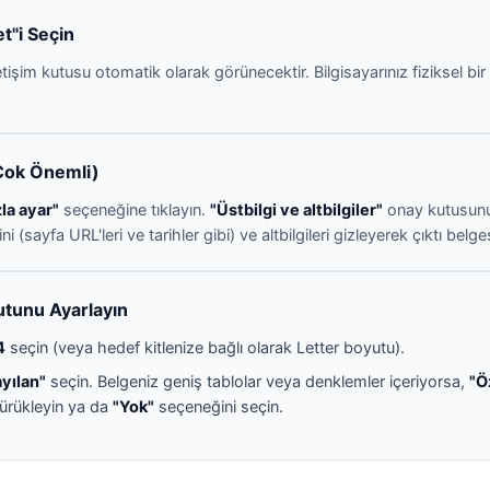
t"i Seçin
tişim kutusu otomatik olarak görünecektir. Bilgisayarınız fiziksel bir
 (Çok Önemli)
la ayar"
seçeneğine tıklayın.
"Üstbilgi ve altbilgiler"
onay kutusun
rini (sayfa URL'leri ve tarihler gibi) ve altbilgileri gizleyerek çıktı b
utunu Ayarlayın
4
seçin (veya hedef kitlenize bağlı olarak Letter boyutu).
yılan"
seçin. Belgeniz geniş tablolar veya denklemler içeriyorsa,
"Ö
 sürükleyin ya da
"Yok"
seçeneğini seçin.