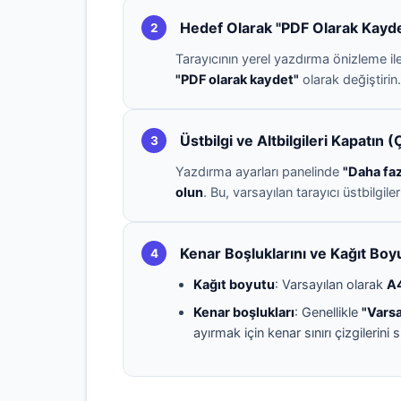
Hedef Olarak "PDF Olarak Kayde
2
Tarayıcının yerel yazdırma önizleme ile
"PDF olarak kaydet"
olarak değiştirin.
Üstbilgi ve Altbilgileri Kapatın
3
Yazdırma ayarları panelinde
"Daha faz
olun
. Bu, varsayılan tarayıcı üstbilgile
Kenar Boşluklarını ve Kağıt Boy
4
Kağıt boyutu
: Varsayılan olarak
A
Kenar boşlukları
: Genellikle
"Varsa
ayırmak için kenar sınırı çizgilerini