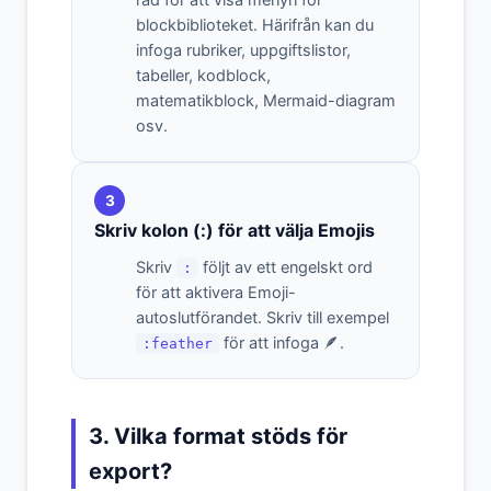
rad för att visa menyn för
blockbiblioteket. Härifrån kan du
infoga rubriker, uppgiftslistor,
tabeller, kodblock,
matematikblock, Mermaid-diagram
osv.
3
Skriv kolon (:) för att välja Emojis
Skriv
följt av ett engelskt ord
:
för att aktivera Emoji-
autoslutförandet. Skriv till exempel
för att infoga 🪶.
:feather
3. Vilka format stöds för
export?