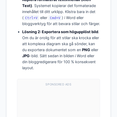
Text)
. Systemet kopierar det formaterade
innehållet till ditt urklipp. Klistra bara in det
(
eller
) i Word eller
Ctrl+V
Cmd+V
bloggverktyg för att bevara stilar och färger.
Lösning 2: Exportera som högupplöst bild
.
Om du är orolig för att stilar ska krocka eller
att komplexa diagram ska gå sönder, kan
du exportera dokumentet som en
PNG
eller
JPG
-bild. Sätt sedan in bilden i Word eller
din bloggredigerare för 100 % konsekvent
layout.
SPONSORED ADS