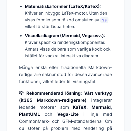
Matematiska formler (LaTeX/KaTeX)
:
Kräver en inbyggd LaTeX-motor. Utan den
visas formler som rå kod omsluten av
,
$$
vilket förstör läsbarheten.
Visuella diagram (Mermaid, Vega osv.)
:
Kräver specifika renderingskomponenter.
Annars visas de bara som vanliga kodblock
istället för vackra, interaktiva diagram.
Många enkla eller traditionella Markdown-
redigerare saknar stöd för dessa avancerade
funktioner, vilket leder till visningsfel.
💡 Rekommenderad lösning
:
Vårt verktyg
(it365 Markdown-redigerare)
integrerar
ledande motorer som
KaTeX
,
Mermaid
,
PlantUML
och
Vega-Lite
i linje med
CommonMark- och GFM-standarderna. Om
du stöter på problem med rendering på