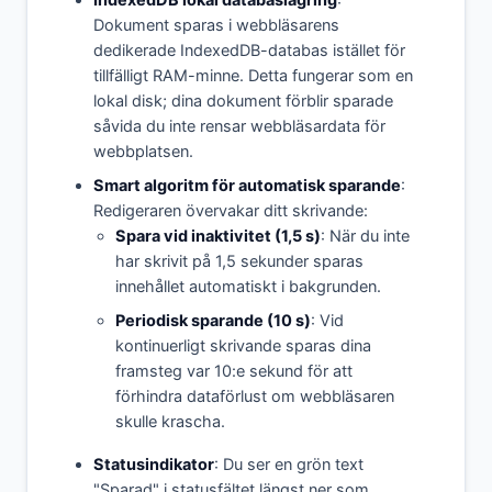
IndexedDB lokal databaslagring
:
Dokument sparas i webbläsarens
dedikerade IndexedDB-databas istället för
tillfälligt RAM-minne. Detta fungerar som en
lokal disk; dina dokument förblir sparade
såvida du inte rensar webbläsardata för
webbplatsen.
Smart algoritm för automatisk sparande
:
Redigeraren övervakar ditt skrivande:
Spara vid inaktivitet (1,5 s)
: När du inte
har skrivit på 1,5 sekunder sparas
innehållet automatiskt i bakgrunden.
Periodisk sparande (10 s)
: Vid
kontinuerligt skrivande sparas dina
framsteg var 10:e sekund för att
förhindra dataförlust om webbläsaren
skulle krascha.
Statusindikator
: Du ser en grön text
"Sparad" i statusfältet längst ner som