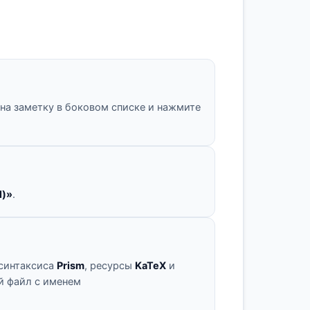
 на заметку в боковом списке и нажмите
l)»
.
 синтаксиса
Prism
, ресурсы
KaTeX
и
й файл с именем