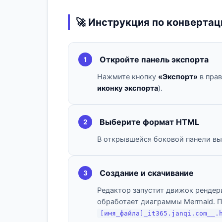
🚀 Инструкция по конвертац
Откройте панель экспорта
1
Нажмите кнопку
«Экспорт»
в прав
иконку экспорта
).
Выберите формат HTML
2
В открывшейся боковой панели в
Создание и скачивание
3
Редактор запустит движок ренде
обработает диаграммы Mermaid. П
[имя_файла]_it365.janqi.com__.