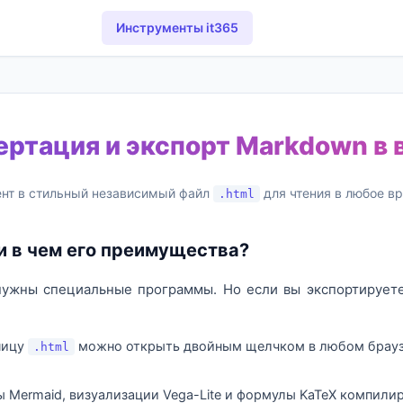
Инструменты it365
ертация и экспорт Markdown в
ент в стильный независимый файл
для чтения в любое вр
.html
 и в чем его преимущества?
нужны специальные программы. Но если вы экспортирует
ницу
можно открыть двойным щелчком в любом браузе
.html
ы Mermaid, визуализации Vega-Lite и формулы KaTeX компили