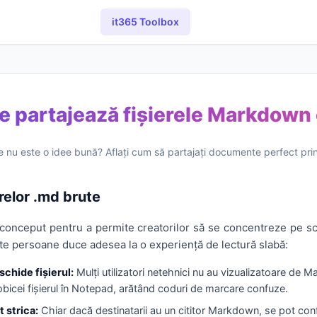
it365 Toolbox
 partajează fișierele Markdown c
te nu este o idee bună? Aflați cum să partajați documente perfect prin
erelor .md brute
nceput pentru a permite creatorilor să se concentreze pe scri
lte persoane duce adesea la o experiență de lectură slabă:
schide fișierul:
Mulți utilizatori netehnici nu au vizualizatoare de
icei fișierul în Notepad, arătând coduri de marcare confuze.
 strica:
Chiar dacă destinatarii au un cititor Markdown, se pot con