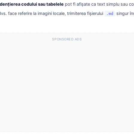
dențierea codului sau tabelele
pot fi afișate ca text simplu sau c
 face referire la imagini locale, trimiterea fișierului
singur în
.md
SPONSORED ADS