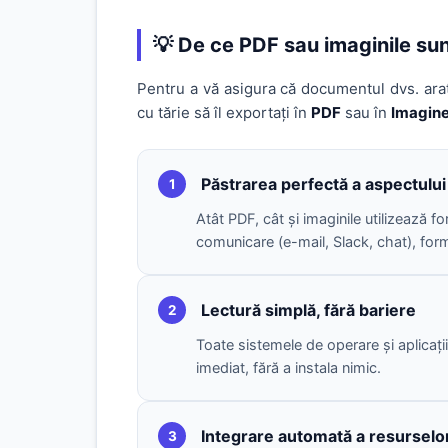
💡 De ce PDF sau imaginile su
Pentru a vă asigura că documentul dvs. arat
cu tărie să îl exportați în
PDF
sau în
Imagin
Păstrarea perfectă a aspectului (
1
Atât PDF, cât și imaginile utilizează f
comunicare (e-mail, Slack, chat), form
Lectură simplă, fără bariere
2
Toate sistemele de operare și aplicații
imediat, fără a instala nimic.
Integrare automată a resurselo
3