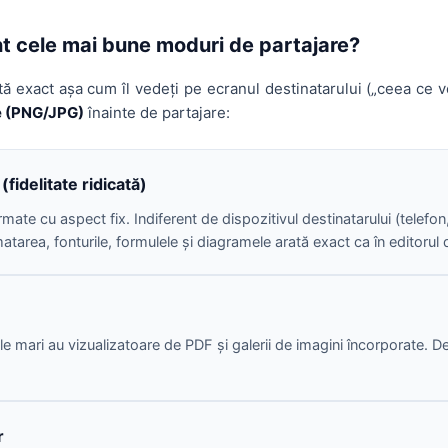
nt cele mai bune moduri de partajare?
ă exact așa cum îl vedeți pe ecranul destinatarului („ceea ce
e (PNG/JPG)
înainte de partajare:
fidelitate ridicată)
ormate cu aspect fix. Indiferent de dispozitivul destinatarului (telef
atarea, fonturile, formulele și diagramele arată exact ca în editorul 
le mari au vizualizatoare de PDF și galerii de imagini încorporate. De
r