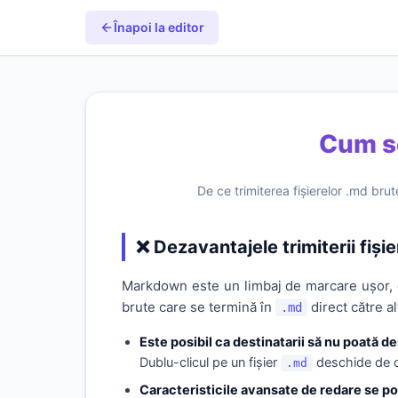
Înapoi la editor
Cum se
De ce trimiterea fișierelor .md bru
❌ Dezavantajele trimiterii fiși
Markdown este un limbaj de marcare ușor, co
brute care se termină în
direct către a
.md
Este posibil ca destinatarii să nu poată de
Dublu-clicul pe un fișier
deschide de ob
.md
Caracteristicile avansate de redare se pot