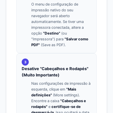
O menu de configuração de
impressão nativo do seu
navegador será aberto
automaticamente. Se tiver uma
impressora conectada, altere a
opção
"Destino"
(ou
"Impressora") para
"Salvar como
PDF"
(Save as PDF).
3
Desative "Cabeçalhos e Rodapés"
(Muito Importante)
Nas configurações de impressão à
esquerda, clique em
"Mais
definições"
(More settings).
Encontre a caixa
"Cabeçalhos e
rodapés"
e
certifique-se de
desmarcá-la
. Isso ocultará a data,