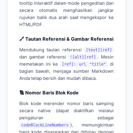
tooltip interaktif dalam mode pengeditan dan
secara otomatis menghasilkan jangkar
rujukan balik dua arah saat mengekspor ke
HTML/PDF.
🔗 Tautan Referensi & Gambar Referensi
Mendukung tautan referensi
[text][ref]
dan gambar referensi
. Mesin
![alt][ref]
memetakan ini ke
di
[ref]: url "title"
bagian bawah, menjaga sumber Markdown
Anda tetap bersih dan mudah dibaca.
🔢 Nomor Baris Blok Kode
Blok kode merender nomor baris samping
secara native (dapat diaktifkan melalui
pengaturan sebagai
), memungkinkan
codeBlockLineNumbers
baris kode disejajarkan dan ditinjau dengan