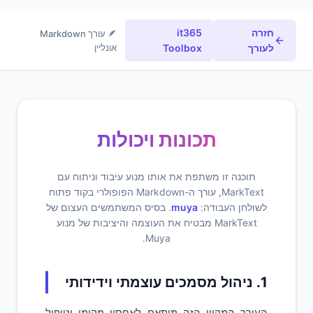
חזרה
it365
🪶 עורך Markdown
לעורך
Toolbox
אונליין
תכונות ויכולות
תוכנה זו משתפת את אותו מנוע עיבוד וניתוח עם
MarkText, עורך ה-Markdown הפופולרי בקוד פתוח
לשולחן העבודה:
muya
. בסיס המשתמשים העצום של
MarkText מבטיח את העוצמה והיציבות של מנוע
Muya.
1. ניהול מסמכים עוצמתי וידידותי
העורך המקוון הזה מותאם לאחסון מקומי וטיפול