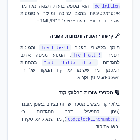
. הוא מספק בועות תצוגה מקדימה
definition
אינטראקטיביות במצב עריכה ומייצר אוטומטית
עוגנים דו-כיווניים בעת ייצוא ל-HTML/PDF.
🔗 קישורי הפניה ותמונות הפניה
תומך בקישורי הפניה
ותמונות
[text][ref]
הפניה
. המנוע ממפה אותם
![alt][ref]
להגדרות
בתחתית
[ref]: url "title"
המסמך, מה ששומר על קוד המקור של ה-
Markdown נקי וקריא.
🔢 מספרי שורות בבלוקי קוד
בלוקי קוד מציגים מספרי שורות בצידם באופן מובנה
(ניתן להפעיל דרך ההגדרות כ-
), מה שמקל על סקירה
codeBlockLineNumbers
והשוואת קוד.