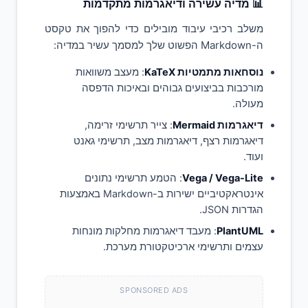
📊 מדיה עשירה ודיאגרמות מתקדמות
משלב רכיבי עיבוד מובילים כדי להפוך את טקסט
ה-Markdown הפשוט שלך למסמך עשיר במדיה:
נוסחאות מתמטיות KaTeX
: מעצב משוואות
מורכבות בביצועים גבוהים ובאיכות הדפסה
מעולה.
דיאגרמות Mermaid
: צייר תרשימי זרימה,
דיאגרמות רצף, דיאגרמות מצב, תרשימי גאנט
ועוד.
Vega / Vega-Lite
: הטמע תרשימי נתונים
אינטראקטיביים ישירות ב-Markdown באמצעות
הגדרות JSON.
PlantUML
: מעבד דיאגרמות מחלקות מונחות
עצמים ותרשימי ארכיטקטורת מערכת.
SPONSORED ADS