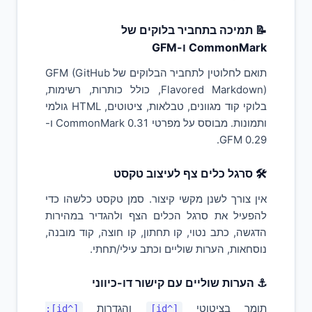
📝 תמיכה בתחביר בלוקים של
CommonMark ו-GFM
תואם לחלוטין לתחביר הבלוקים של GFM (GitHub
Flavored Markdown), כולל כותרות, רשימות,
בלוקי קוד מגוונים, טבלאות, ציטוטים, HTML גולמי
ותמונות. מבוסס על מפרטי CommonMark 0.31 ו-
GFM 0.29.
🛠️ סרגל כלים צף לעיצוב טקסט
אין צורך לשנן מקשי קיצור. סמן טקסט כלשהו כדי
להפעיל את סרגל הכלים הצף ולהגדיר במהירות
הדגשה, כתב נטוי, קו תחתון, קו חוצה, קוד מובנה,
נוסחאות, הערות שוליים וכתב עילי/תחתי.
⚓ הערות שוליים עם קישור דו-כיווני
תומך בציטוטי
והגדרות
[^id]:
[^id]