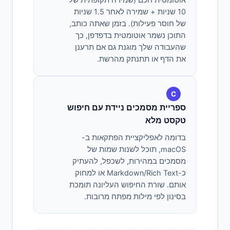
אוטומטית חכם (שמירה תקופתית של
10 שניות + שמירה לאחר 1.5 שניות
של חוסר פעילות). בזמן שאתה כותב,
התוכן נשמר אוטומטית בדפדפן, כך
שהעבודה שלך מוגנת גם אם תרענן
את הדף או תתנתק מהרשת.
C
ספריית מסמכים ניידת עם חיפוש
טקסט מלא
בדומה לאפליקציית הפתקאות ב-
macOS, תוכל לשנות שמות של
מסמכים במהירות, לשכפל, להעתיק
כ-Markdown/Rich Text או למחוק
אותם. שורת החיפוש העליונה תומכת
בסינון לפי מילות מפתח מרובות.