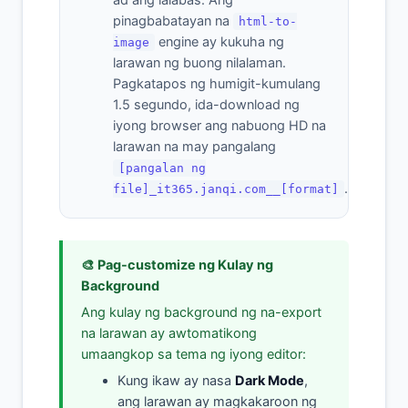
ad ang lalabas. Ang
pinagbabatayan na
html-to-
engine ay kukuha ng
image
larawan ng buong nilalaman.
Pagkatapos ng humigit-kumulang
1.5 segundo, ida-download ng
iyong browser ang nabuong HD na
larawan na may pangalang
[pangalan ng
.
file]_it365.janqi.com__[format]
🎨 Pag-customize ng Kulay ng
Background
Ang kulay ng background ng na-export
na larawan ay awtomatikong
umaangkop sa tema ng iyong editor:
Kung ikaw ay nasa
Dark Mode
,
ang larawan ay magkakaroon ng