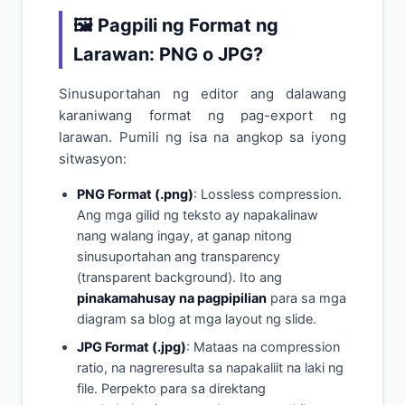
🖼️ Pagpili ng Format ng
Larawan: PNG o JPG?
Sinusuportahan ng editor ang dalawang
karaniwang format ng pag-export ng
larawan. Pumili ng isa na angkop sa iyong
sitwasyon:
PNG Format (.png)
: Lossless compression.
Ang mga gilid ng teksto ay napakalinaw
nang walang ingay, at ganap nitong
sinusuportahan ang transparency
(transparent background). Ito ang
pinakamahusay na pagpipilian
para sa mga
diagram sa blog at mga layout ng slide.
JPG Format (.jpg)
: Mataas na compression
ratio, na nagreresulta sa napakaliit na laki ng
file. Perpekto para sa direktang