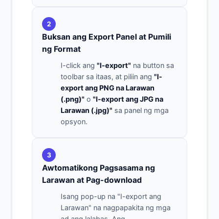
2
Buksan ang Export Panel at Pumili
ng Format
I-click ang
"I-export"
na button sa
toolbar sa itaas, at piliin ang
"I-
export ang PNG na Larawan
(.png)"
o
"I-export ang JPG na
Larawan (.jpg)"
sa panel ng mga
opsyon.
3
Awtomatikong Pagsasama ng
Larawan at Pag-download
Isang pop-up na "I-export ang
Larawan" na nagpapakita ng mga