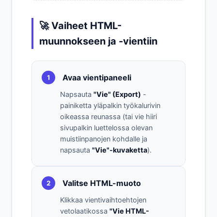
🚀 Vaiheet HTML-
muunnokseen ja -vientiin
Avaa vientipaneeli
1
Napsauta
"Vie" (Export)
-
painiketta yläpalkin työkalurivin
oikeassa reunassa (tai vie hiiri
sivupalkin luettelossa olevan
muistiinpanojen kohdalle ja
napsauta
"Vie"-kuvaketta
).
Valitse HTML-muoto
2
Klikkaa vientivaihtoehtojen
vetolaatikossa
"Vie HTML-