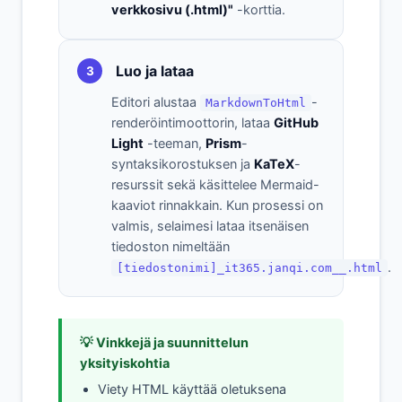
verkkosivu (.html)"
-korttia.
Luo ja lataa
3
Editori alustaa
-
MarkdownToHtml
renderöintimoottorin, lataa
GitHub
Light
-teeman,
Prism
-
syntaksikorostuksen ja
KaTeX
-
resurssit sekä käsittelee Mermaid-
kaaviot rinnakkain. Kun prosessi on
valmis, selaimesi lataa itsenäisen
tiedoston nimeltään
.
[tiedostonimi]_it365.janqi.com__.html
💡 Vinkkejä ja suunnittelun
yksityiskohtia
Viety HTML käyttää oletuksena