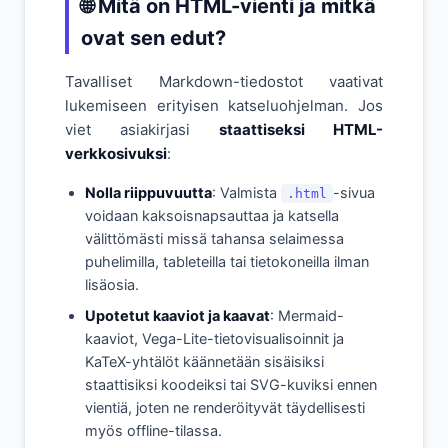
🌐 Mitä on HTML-vienti ja mitkä
ovat sen edut?
Tavalliset Markdown-tiedostot vaativat
lukemiseen erityisen katseluohjelman. Jos
viet asiakirjasi
staattiseksi HTML-
verkkosivuksi
:
Nolla riippuvuutta
: Valmista
-sivua
.html
voidaan kaksoisnapsauttaa ja katsella
välittömästi missä tahansa selaimessa
puhelimilla, tableteilla tai tietokoneilla ilman
lisäosia.
Upotetut kaaviot ja kaavat
: Mermaid-
kaaviot, Vega-Lite-tietovisualisoinnit ja
KaTeX-yhtälöt käännetään sisäisiksi
staattisiksi koodeiksi tai SVG-kuviksi ennen
vientiä, joten ne renderöityvät täydellisesti
myös offline-tilassa.