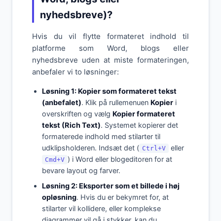
nyhedsbreve)?
Hvis du vil flytte formateret indhold til
platforme som Word, blogs eller
nyhedsbreve uden at miste formateringen,
anbefaler vi to løsninger:
Løsning 1: Kopier som formateret tekst
(anbefalet)
. Klik på rullemenuen
Kopier
i
overskriften og vælg
Kopier formateret
tekst (Rich Text)
. Systemet kopierer det
formaterede indhold med stilarter til
udklipsholderen. Indsæt det (
eller
Ctrl+V
) i Word eller blogeditoren for at
Cmd+V
bevare layout og farver.
Løsning 2: Eksporter som et billede i høj
opløsning
. Hvis du er bekymret for, at
stilarter vil kollidere, eller komplekse
diagrammer vil gå i stykker, kan du