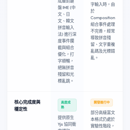
底層對鍵
字輸入時，由
盤 IME (中
於
文、日
Composition
文、韓文
組合事件處理
拼音輸入
不完善，經常
法) 進行深
導致拼音殘
度事件攔
留、文字重複
截與組合
亂碼及光標錯
優化，打
亂。
字順暢，
絕無拼音
殘留和光
標亂跳。
核心完成度與
高度成
開發進行中
熟
穩定性
部分高級富文
提供原生
本格式仍處於
Yjs 協同衝
實驗性階段，