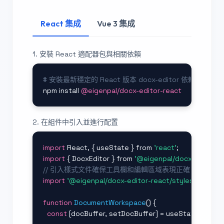
React 集成
Vue 3 集成
1. 安裝 React 適配器包與相關依賴
# 安裝最新穩定的 React 版本 docx-editor 依賴
npm install 
@eigenpal/docx-editor-react
2. 在組件中引入並進行配置
import
 React, { useState } from 
'react'
import
 { DocxEditor } from 
'@eigenpal/docx-editor-r
// 引入樣式文件確保工具欄和編輯區域表現正確
import
'@eigenpal/docx-editor-react/styles.css'
;

function
DocumentWorkspace
() {

const
 [docBuffer, setDocBuffer] = useState(
null
);
