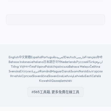
English
中文
繁體
Español
Português
العربية
Deutsch
فارسی
Français
हिन्दी
Bahasa Indonesia
Italiano
日本語
한국어
Nederlands
Русский
Türkçe
اردو
Tiếng Việt
বাংলা
ไทย
Filipino
Polski
Українська
Bahasa Melayu
Čeština
Svenska
Ελληνικά
עبری
Română
Magyar
Dansk
Suomi
Norsk
Български
Hrvatski
Српски
Slovenščina
Slovenčina
Lietuvių
Latviešu
Eesti
Català
Kiswahili
Qazaqša
ဗမာစာ
it365工具箱, 更多免費在線工具