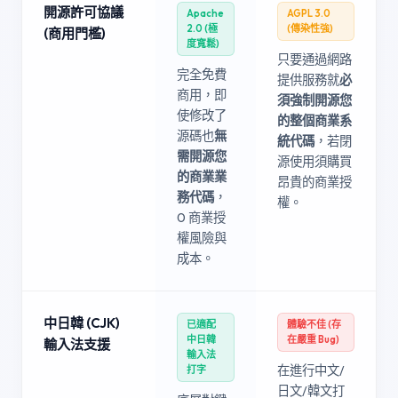
開源許可協議
Apache
AGPL 3.0
2.0 (極
(傳染性強)
(商用門檻)
度寬鬆)
只要通過網路
完全免費
提供服務就
必
商用，即
須強制開源您
使修改了
的整個商業系
源碼也
無
統代碼
，若閉
需開源您
源使用須購買
的商業業
昂貴的商業授
務代碼
，
權。
0 商業授
權風險與
成本。
中日韓 (CJK)
已適配
體驗不佳 (存
中日韓
在嚴重 Bug)
輸入法支援
輸入法
在進行中文/
打字
日文/韓文打