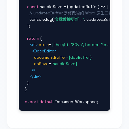
const
 handleSave = (updatedBuffer) => {

// updatedBuffer 是修改後的 Word 原生二進位數據 (Arr
    console.log(
'文檔數據更新：'
, updatedBuffer);

  };

return
 (

<div
style
=
{{ height: '80vh', border: '1px solid rg
<DocxEditor
documentBuffer
=
{docBuffer}
onSave
=
{handleSave}
/>
</div>
  );

}

export default
 DocumentWorkspace;