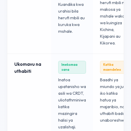
herufi mbili na
Kuandika kwa
makosa ya
urahisi bila
mshale wakati
herufi mbili au
wa kuingiza
kuruka kwa
Kichina,
mshale.
Kijapani au
Kikorea.
Ukomavu na
Imekomaa
Katika
sana
maendeleo
uthabiti
Inatoa
Baadhi ya
upatanisho wa
miundo ya juu
asili wa CRDT,
iko katika
uliotathminiwa
hatua ya
katika
majaribio, na
mazingira
uthabiti bado
halisi ya
unaboreshwa.
uzalishaji.