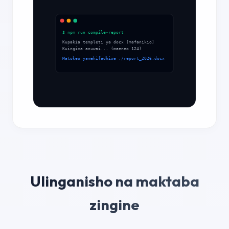
$ npm run compile-report
Kupakia templeti ya docx [mafanikio]
Kuingiza anuwai... (maeneo 124)
Matokeo yamehifadhiwa ./report_2026.docx
Ulinganisho na maktaba
zingine