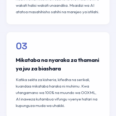
wakati halisi wakati unaandika. Msaidizi wa AI
atatoa masahihisho sahihi na marejeo ya istilahi.
03
Mikataba na nyaraka za thamani
ya juu za biashara
Katika sekta za kisheria, kifedha na serikali,
kuandaa mikataba haraka ni muhimu. Kwa
utangamano wa 100% na muundo wa OOXML,
AI inaweza kutambua vifungu vyenye hatari na
kupunguza muda wa uhakiki.