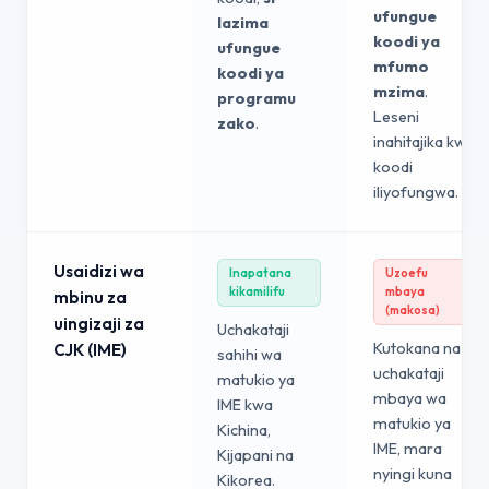
ufungue
lazima
koodi ya
ufungue
mfumo
koodi ya
mzima
.
programu
Leseni
zako
.
inahitajika kwa
koodi
iliyofungwa.
Usaidizi wa
Inapatana
Uzoefu
kikamilifu
mbaya
mbinu za
(makosa)
uingizaji za
Uchakataji
Kutokana na
CJK (IME)
sahihi wa
uchakataji
matukio ya
mbaya wa
IME kwa
matukio ya
Kichina,
IME, mara
Kijapani na
nyingi kuna
Kikorea.