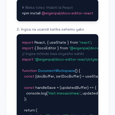
# Weka toleo thabiti la React
npm install 
@eigenpal/docx-editor-react
2. Ingiza na usanidi katika sehemu yako
import
 React, { useState } from 
'react'
import
 { DocxEditor } from 
'@eigenpal/docx-editor-r
// Ingiza mitindo kwa onyesho sahihi
import
'@eigenpal/docx-editor-react/styles.css'
;

function
DocumentWorkspace
() {

const
 [docBuffer, setDocBuffer] = useState(
null
);

const
 handleSave = (updatedBuffer) => {

    console.log(
'Hati imesasishwa:'
, updatedBuffer);

  };

return
 (
