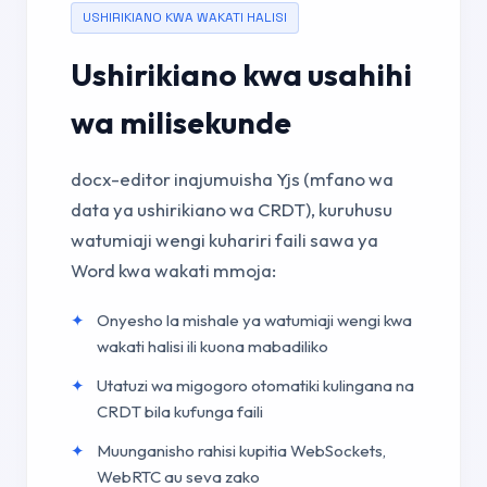
USHIRIKIANO KWA WAKATI HALISI
Ushirikiano kwa usahihi
wa milisekunde
docx-editor inajumuisha Yjs (mfano wa
data ya ushirikiano wa CRDT), kuruhusu
watumiaji wengi kuhariri faili sawa ya
Word kwa wakati mmoja:
Onyesho la mishale ya watumiaji wengi kwa
wakati halisi ili kuona mabadiliko
Utatuzi wa migogoro otomatiki kulingana na
CRDT bila kufunga faili
Muunganisho rahisi kupitia WebSockets,
WebRTC au seva zako