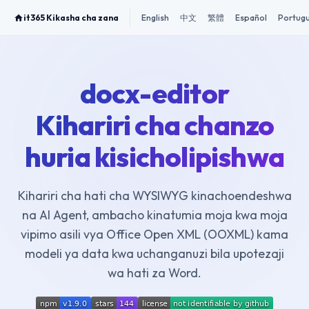
it365 Kikasha cha zana
English
中文
繁體
Español
Portug
docx-editor
Kihariri cha chanzo
huria kisicholipishwa
Kihariri cha hati cha WYSIWYG kinachoendeshwa
na AI Agent, ambacho kinatumia moja kwa moja
vipimo asili vya Office Open XML (OOXML) kama
modeli ya data kwa uchanganuzi bila upotezaji
wa hati za Word.