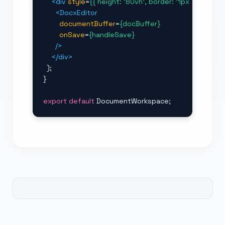
<div
style
=
{{ height: '80vh', border: '1px solid rg
<DocxEditor
documentBuffer
=
{docBuffer}
onSave
=
{handleSave}
/>
</div>
  );

}

export default
 DocumentWorkspace;