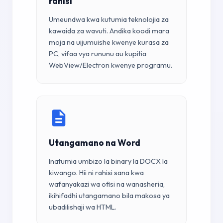
rahisi
Umeundwa kwa kutumia teknolojia za
kawaida za wavuti. Andika koodi mara
moja na uijumuishe kwenye kurasa za
PC, vifaa vya rununu au kupitia
WebView/Electron kwenye programu.
Utangamano na Word
Inatumia umbizo la binary la DOCX la
kiwango. Hii ni rahisi sana kwa
wafanyakazi wa ofisi na wanasheria,
ikihifadhi utangamano bila makosa ya
ubadilishaji wa HTML.