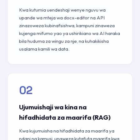
Kwa kutumia uendeshaji wenye nguvu wa
upande wa mteja wa docx-editor na API
zinazoweza kubinafsishwa, kampuni zinaweza
kujenga mifumo yao ya ushirikiano wa AI haraka
bila huduma za wingu za nje, na kuhakikisha
usalama kamili wa data.
02
Ujumuishaji wa kina na
hifadhidata za maarifa (RAG)
Kwa kujumuisha na hifadhidata za maarifa ya
ndani na kamusi, unaweza kutafuta maarifa kwa