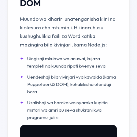
DOM
Muundo wa kihariri unatenganisha kiini na
kiolesura cha mtumiaji. Hii inaruhusu
kushughulikia faili za Word katika
mazingira bila kivinjari, kama Node.js:
Uingizaji mkubwa wa anuwai, kujaza
templeti na kuunda ripoti kwenye seva
Uendeshaji bila vivinjari vya kawaida (kama
Puppeteer/JSDOM), kuhakikisha utendaji
bora
Uzalishaji wa haraka wa nyaraka kupitia
mstari wa amri au seva shukrani kwa
programu-jalizi