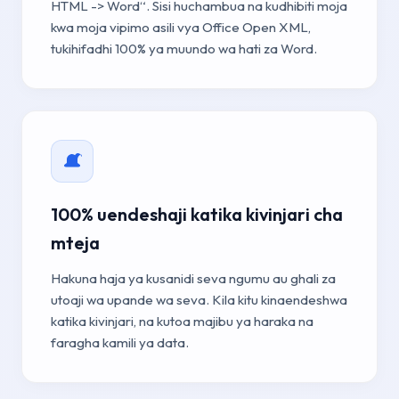
HTML -> Word“. Sisi huchambua na kudhibiti moja
kwa moja vipimo asili vya Office Open XML,
tukihifadhi 100% ya muundo wa hati za Word.
100% uendeshaji katika kivinjari cha
mteja
Hakuna haja ya kusanidi seva ngumu au ghali za
utoaji wa upande wa seva. Kila kitu kinaendeshwa
katika kivinjari, na kutoa majibu ya haraka na
faragha kamili ya data.