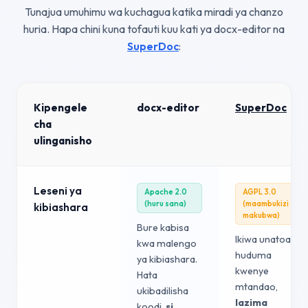
Tunajua umuhimu wa kuchagua katika miradi ya chanzo
huria. Hapa chini kuna tofauti kuu kati ya docx-editor na
SuperDoc
:
Kipengele
docx-editor
SuperDoc
cha
ulinganisho
Leseni ya
Apache 2.0
AGPL 3.0
(huru sana)
(maambukizi
kibiashara
makubwa)
Bure kabisa
Ikiwa unatoa
kwa malengo
huduma
ya kibiashara.
kwenye
Hata
mtandao,
ukibadilisha
lazima
koodi,
si