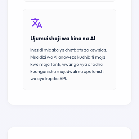
Ujumuishaji wa kina na AI
Inazidi mipaka ya chatbots za kawaida.
Msaidizi wa AI anaweza kudhibiti moja
kwa moja fonti, viwango vya orodha,
kuunganisha majedwali na upatanishi
wa aya kupitia API.