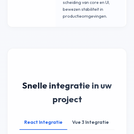
scheiding van core en UI,
bewezen stabiliteit in
productieomgevingen.
z
Snelle integratie in uw
project
React Integratie
Vue 3 Integratie