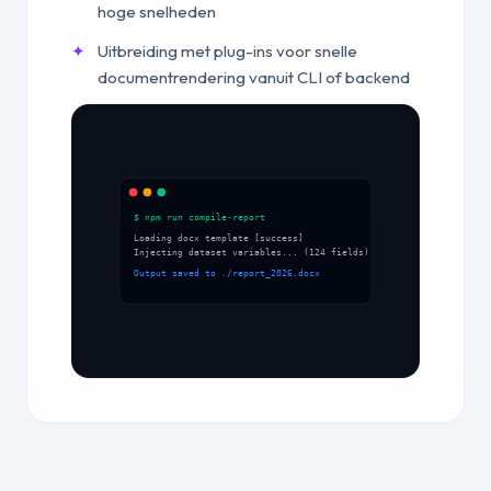
hoge snelheden
Uitbreiding met plug-ins voor snelle
documentrendering vanuit CLI of backend
$ npm run compile-report
Loading docx template [success]
Injecting dataset variables... (124 fields)
Output saved to ./report_2026.docx