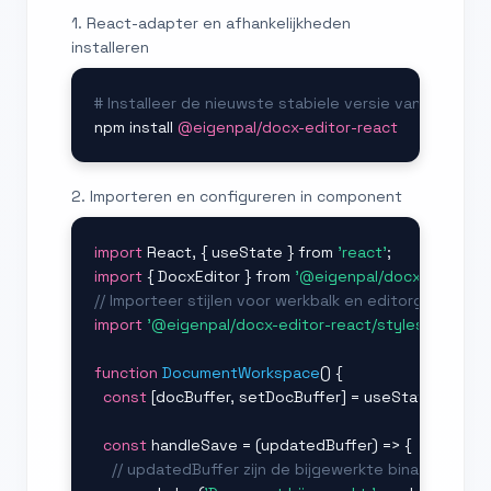
1. React-adapter en afhankelijkheden
installeren
# Installeer de nieuwste stabiele versie van de Rea
npm install 
@eigenpal/docx-editor-react
2. Importeren en configureren in component
import
 React, { useState } from 
'react'
import
 { DocxEditor } from 
'@eigenpal/docx-editor-r
// Importeer stijlen voor werkbalk en editorgebied
import
'@eigenpal/docx-editor-react/styles.css'
;

function
DocumentWorkspace
() {

const
 [docBuffer, setDocBuffer] = useState(
null
);

const
 handleSave = (updatedBuffer) => {

// updatedBuffer zijn de bijgewerkte binaire Word