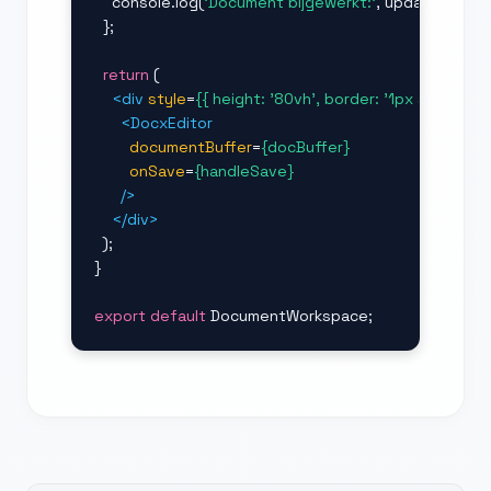
    console.log(
'Document bijgewerkt:'
, updatedBuffer
  };

return
 (

<div
style
=
{{ height: '80vh', border: '1px solid rg
<DocxEditor
documentBuffer
=
{docBuffer}
onSave
=
{handleSave}
/>
</div>
  );

}

export default
 DocumentWorkspace;