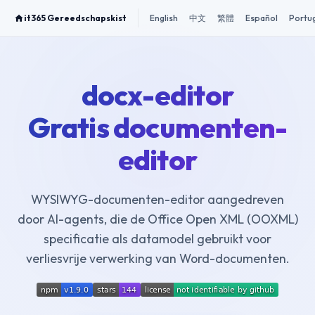
it365 Gereedschapskist
English
中文
繁體
Español
Portu
docx-editor
Gratis documenten-
editor
WYSIWYG-documenten-editor aangedreven
door AI-agents, die de Office Open XML (OOXML)
specificatie als datamodel gebruikt voor
verliesvrije verwerking van Word-documenten.