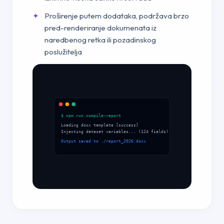
Proširenje putem dodataka, podržava brzo
pred-renderiranje dokumenata iz
naredbenog retka ili pozadinskog
poslužitelja
$ npm run compile-report
Loading docx template [success]
Injecting dataset variables... (124 fields)
Output saved to ./report_2026.docx