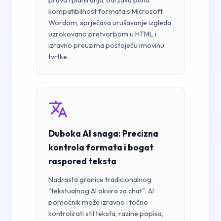
prava i planiranja, održava punu
kompatibilnost formata s Microsoft
Wordom, sprječava urušavanje izgleda
uzrokovano pretvorbom u HTML i
izravno preuzima postojeću imovinu
tvrtke.
Duboka AI snaga: Precizna
kontrola formata i bogat
raspored teksta
Nadrasta granice tradicionalnog
"tekstualnog AI okvira za chat". AI
pomoćnik može izravno i točno
kontrolirati stil teksta, razine popisa,