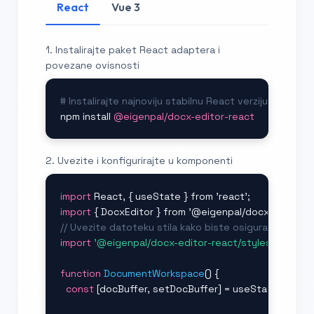
React
Vue 3
1. Instalirajte paket React adaptera i
povezane ovisnosti
# Instalirajte najnoviju stabilnu React verziju docx-ed
npm install 
@eigenpal/docx-editor-react
2. Uvezite i konfigurirajte u komponenti
import
import
// Uvezite datoteku stila kako biste osigurali isprava
import
'@eigenpal/docx-editor-react/styles.css'
;

function
DocumentWorkspace
() {

const
 [docBuffer, setDocBuffer] = useState(null);
