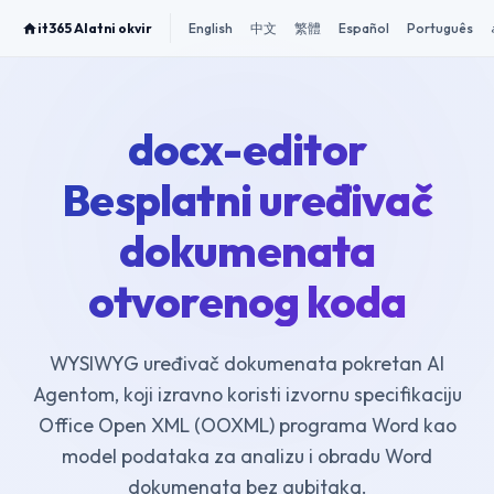
it365 Alatni okvir
English
中文
繁體
Español
Português
docx-editor
Besplatni uređivač
dokumenata
otvorenog koda
WYSIWYG uređivač dokumenata pokretan AI
Agentom, koji izravno koristi izvornu specifikaciju
Office Open XML (OOXML) programa Word kao
model podataka za analizu i obradu Word
dokumenata bez gubitaka.