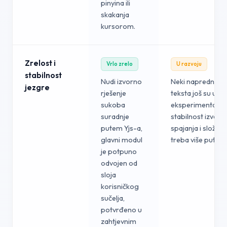
pinyina ili
skakanja
kursorom.
Zrelost i
Vrlo zrelo
U razvoju
stabilnost
Nudi izvorno
Neki napredni f
jezgre
rješenje
teksta još su u
sukoba
eksperimentalnoj 
suradnje
stabilnost izvan
putem Yjs-a,
spajanja i složen
glavni modul
treba više puta p
je potpuno
odvojen od
sloja
korisničkog
sučelja,
potvrđeno u
zahtjevnim