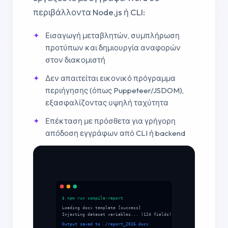
περιβάλλοντα Node.js ή CLI:
Εισαγωγή μεταβλητών, συμπλήρωση
προτύπων και δημιουργία αναφορών
στον διακομιστή
Δεν απαιτείται εικονικό πρόγραμμα
περιήγησης (όπως Puppeteer/JSDOM),
εξασφαλίζοντας υψηλή ταχύτητα
Επέκταση με πρόσθετα για γρήγορη
απόδοση εγγράφων από CLI ή backend
$ npm run compile-report
Loading docx template [success]
Injecting dataset variables... (124 fields)
Output saved to ./report_2026.docx