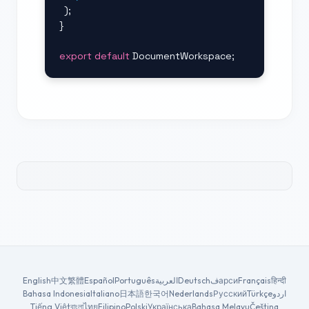
  );

}

export default
 DocumentWorkspace;
English
中文
繁體
Español
Português
العربية
Deutsch
فарси
Français
हिन्दी
Bahasa Indonesia
Italiano
日本語
한국어
Nederlands
Русский
Türkçe
اردو
Tiếng Việt
বাংলা
ไทย
Filipino
Polski
Українська
Bahasa Melayu
Čeština