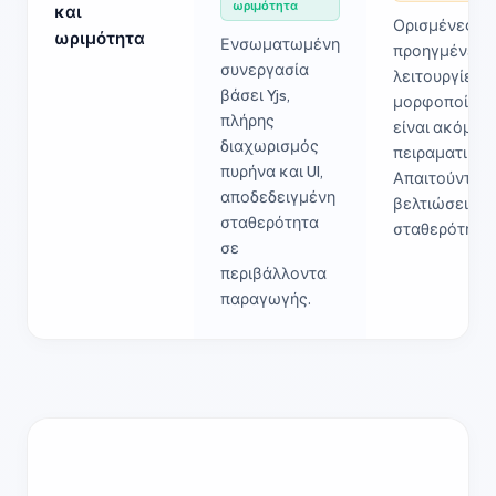
ωριμότητα
και
Ορισμένες
ωριμότητα
Ενσωματωμένη
προηγμένες
συνεργασία
λειτουργίες
βάσει Yjs,
μορφοποίηση
πλήρης
είναι ακόμη
διαχωρισμός
πειραματικές
πυρήνα και UI,
Απαιτούνται
αποδεδειγμένη
βελτιώσεις
σταθερότητα
σταθερότητας
σε
περιβάλλοντα
παραγωγής.