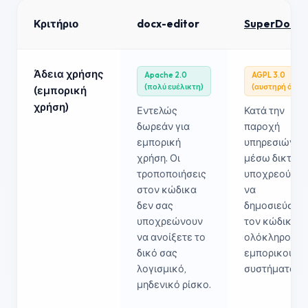
Κριτήριο
docx-editor
SuperDoc
Άδεια χρήσης
Apache 2.0
AGPL 3.0
(πολύ ευέλικτη)
(αυστηρή άδεια
(εμπορική
χρήση)
Εντελώς
Κατά την
δωρεάν για
παροχή
εμπορική
υπηρεσιών
χρήση. Οι
μέσω δικτύου
τροποποιήσεις
υποχρεούστε
στον κώδικα
να
δεν σας
δημοσιεύσετ
υποχρεώνουν
τον κώδικα
να ανοίξετε το
ολόκληρου τ
δικό σας
εμπορικού σ
λογισμικό,
συστήματος.
μηδενικό ρίσκο.