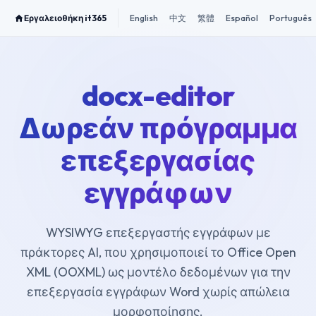
Εργαλειοθήκη it365
English
中文
繁體
Español
Português
docx-editor
Δωρεάν πρόγραμμα
επεξεργασίας
εγγράφων
WYSIWYG επεξεργαστής εγγράφων με
πράκτορες AI, που χρησιμοποιεί το Office Open
XML (OOXML) ως μοντέλο δεδομένων για την
επεξεργασία εγγράφων Word χωρίς απώλεια
μορφοποίησης.