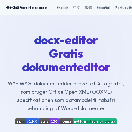
it365 Værktøjskasse
English
中文
繁體
Español
Portuguê
docx-editor
Gratis
dokumenteditor
WYSIWYG-dokumenteditor drevet af AI-agenter,
som bruger Office Open XML (OOXML)
specifikationen som datamodel til tabsfri
behandling af Word-dokumenter.