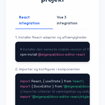
React
Vue 3
integration
integration
1. Installer React-adapter og afhængigheder
# Installer den seneste stabile version af React-ada
npm install 
@eigenpal/docx-editor-react
2. Importer og konfigurer i komponenten
import
 React, { useState } from 
'react'
import
 { DocxEditor } from 
'@eigenpal/docx-editor-r
// Importer stilarter til værktøjslinje og redigeringso
import
'@eigenpal/docx-editor-react/styles.css'
;
