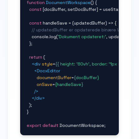
function
DocumentWorkspace
() {

const
 [docBuffer, setDocBuffer] = useState(
null
);

const
 handleSave = (updatedBuffer) => {

// updatedBuffer er opdaterede binære Word-data
    console.log(
'Dokument opdateret:'
, updatedBuffer)
  };

return
 (

<div
style
=
{{ height: '80vh', border: '1px solid rg
<DocxEditor
documentBuffer
=
{docBuffer}
onSave
=
{handleSave}
/>
</div>
  );

}

export default
 DocumentWorkspace;