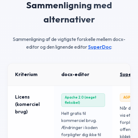
Sammenligning med
alternativer
Sammenligning af de vigtigste forskelle mellem docx-
editor og den lignende editor
SuperDoc
:
Kriterium
docx-editor
SuperD
Licens
Apache 2.0 (meget
AGPL 3.0 
fleksibel)
(komerciel
Når du le
brug)
Helt gratis til
via et ne
kommerciel brug.
forpligtet
Ændringer i koden
offentli
forpligter dig ikke til
kildekode