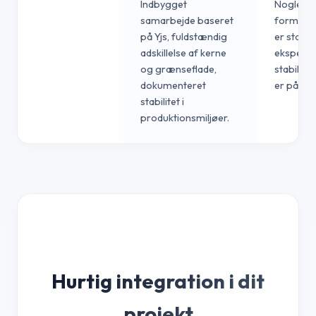
Indbygget
Nogle av
samarbejde baseret
formater
på Yjs, fuldstændig
er stadig
adskillelse af kerne
eksperim
og grænseflade,
stabilite
dokumenteret
er påkræ
stabilitet i
produktionsmiljøer.
Hurtig integration i dit
projekt