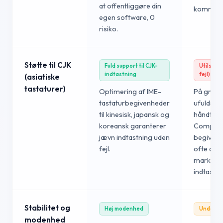
at offentliggøre din
kommerci
egen software, 0
risiko.
Støtte til CJK
Fuld support til CJK-
Utilstræk
indtastning
fejl)
(asiatiske
tastaturer)
Optimering af IME-
På grund
tastaturbegivenheder
ufuldstæ
til kinesisk, japansk og
håndteri
koreansk garanterer
Composi
jævn indtastning uden
begivenh
fejl.
ofte dob
markørfej
indtastni
Stabilitet og
Høj modenhed
Under ud
modenhed