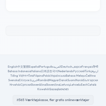
English
中文
繁體
Español
Português
العربية
Deutsch
فарси
Français
हिन्दी
Bahasa Indonesia
Italiano
日本語
한국어
Nederlands
Русский
Türkçe
اردو
Tiếng Việt
বাংলা
ไทย
Filipino
Polski
Українська
Bahasa Melayu
Čeština
Svenska
Ελληνικά
עبری
Română
Magyar
Dansk
Suomi
Norsk
Български
Hrvatski
Српски
Slovenščina
Slovenčina
Lietuvių
Latviešu
Eesti
Català
Kiswahili
Qazaqša
ဗမာစာ
it365 Værktøjskasse, fler gratis onlineværktøjer